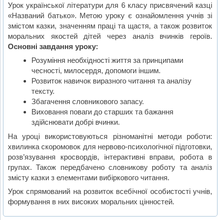
Урок української літератури для 6 класу присвячений казці
«Названий батько». Метою уроку є ознайомлення учнів зі
змістом казки, значенням праці та щастя, а також розвиток
моральних якостей дітей через аналіз вчинків героїв.
Основні завдання уроку:
Розуміння необхідності життя за принципами
чесності, милосердя, допомоги іншим.
Розвиток навичок виразного читання та аналізу
тексту.
Збагачення словникового запасу.
Виховання поваги до старших та бажання
здійснювати добрі вчинки.
На уроці використовуються різноманітні методи роботи:
хвилинка скоромовок для нервово-психологічної підготовки,
розв’язування кросвордів, інтерактивні вправи, робота в
групах. Також передбачено словникову роботу та аналіз
змісту казки з елементами вибіркового читання.
Урок спрямований на розвиток всебічної особистості учнів,
формування в них високих моральних цінностей.