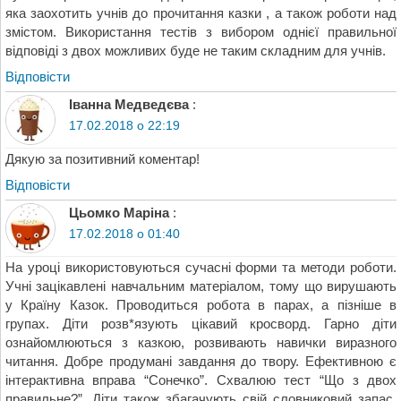
яка заохотить учнів до прочитання казки , а також роботи над
змістом. Використання тестів з вибором однієї правильної
відповіді з двох можливих буде не таким складним для учнів.
Відповіcти
Іванна Медведєва
:
17.02.2018 о 22:19
Дякую за позитивний коментар!
Відповіcти
Цьомко Маріна
:
17.02.2018 о 01:40
На уроці використовуються сучасні форми та методи роботи.
Учні зацікавлені навчальним матеріалом, тому що вирушають
у Країну Казок. Проводиться робота в парах, а пізніше в
групах. Діти розв*язують цікавий кросворд. Гарно діти
ознайомлюються з казкою, розвивають навички виразного
читання. Добре продумані завдання до твору. Ефективною є
інтерактивна вправа “Сонечко”. Схвалюю тест “Що з двох
правильне?”. Діти також збагачують свій словниковий запас,