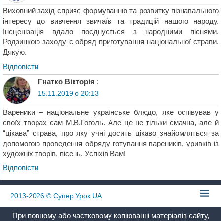
Виховний захід сприяє формуванню та розвитку пізнавального
інтересу до вивчення звичаїв та традицій нашого народу.
Інсценізація вдало поєднується з народними піснями.
Родзинкою заходу є обряд приготування національної страви.
Дякую.
Відповіcти
Гнатко Вікторія
:
15.11.2019 о 20:13
Вареники – національне українське блюдо, яке оспівував у
своїх творах сам М.В.Гоголь. Але це не тільки смачна, але й
“цікава” страва, про яку учні досить цікаво знайомляться за
допомогою проведення обряду готування вареників, уривків із
художніх творів, пісень. Успіхів Вам!
Відповіcти
2013-2026
© Супер Урок UA
При повному або частковому копіюванні матеріалів сайту,