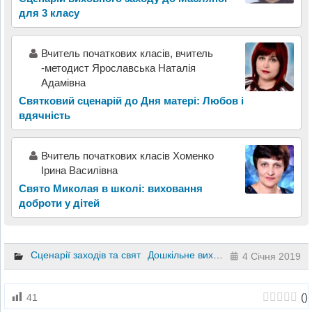
для 3 класу
Вчитель початкових класів, вчитель
-методист Ярославська Наталія
Адамівна
Святковий сценарій до Дня матері: Любов і
вдячність
Вчитель початкових класів Хоменко
Ірина Василівна
Свято Миколая в школі: виховання
доброти у дітей
Сценарії заходів та свят
Дошкільне виховання
4 Січня 2019
(
)
41