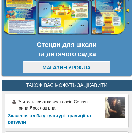
Стенди для школи
та дитячого садка
МАГАЗИН УРОК-UA
ТАКОЖ ВАС МОЖУТЬ ЗАЦІКАВИТИ
Вчитель початкових класів Сенчук
Ірина Ярославівна
Значення хліба у культурі: традиції та
ритуали