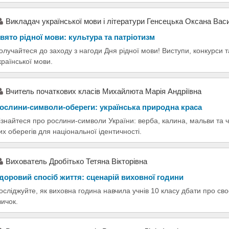
Викладач української мови і літератури Генсецька Оксана Вас
вято рідної мови: культура та патріотизм
олучайтеся до заходу з нагоди Дня рідної мови! Виступи, конкурси т
країнської мови.
Вчитель початкових класів Михайлюта Марія Андріївна
ослини-символи-обереги: українська природна краса
ізнайтеся про рослини-символи України: верба, калина, мальви та 
их оберегів для національної ідентичності.
Вихователь Дробітько Тетяна Вікторівна
доровий спосіб життя: сценарій виховної години
осліджуйте, як виховна година навчила учнів 10 класу дбати про сво
вичок.