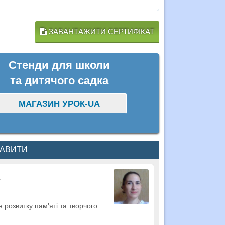
ЗАВАНТАЖИТИ СЕРТИФІКАТ
Стенди для школи
та дитячого садка
МАГАЗИН УРОК-UA
КАВИТИ
 розвитку пам'яті та творчого