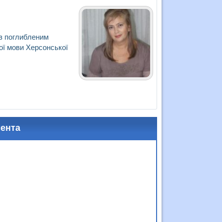
 з поглибленим
ої мови Херсонської
мента