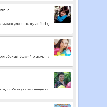
илівна
а музика для розвитку любові до
чорнобривці. Відкрийте значення
є здоров'я та уникати шкідливих