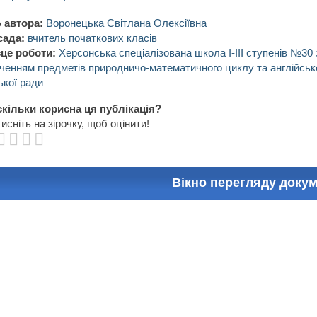
 автора:
Воронецька Світлана Олексіївна
сада:
вчитель початкових класів
це роботи:
Херсонська спеціалізована школа І-ІІІ ступенів №30
ченням предметів природничо-математичного циклу та англійськ
ької ради
кільки корисна ця публікація?
исніть на зірочку, щоб оцінити!
Вікно перегляду доку