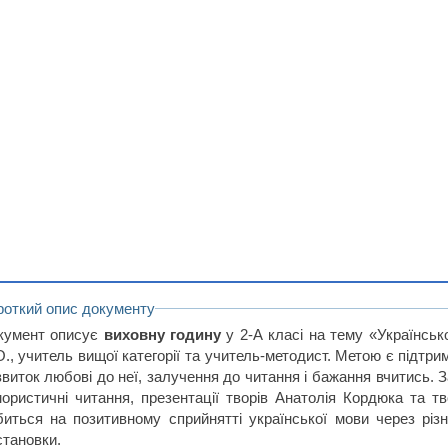
роткий опис документу
кумент описує
виховну годину
у 2-А класі на тему «Українсь
О., учитель вищої категорії та учитель-методист. Метою є підтр
звиток любові до неї, залучення до читання і бажання вчитись. З
мористичні читання, презентації творів Анатолія Кордюка та т
биться на позитивному сприйнятті української мови через різн
становки.