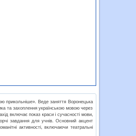
кою прикольніше». Веде заняття Воронецька
имка та захоплення українською мовою через
ахід включає показ краси і сучасності мови,
ворчі завдання для учнів. Основний акцент
оманітні активності, включаючи театральні