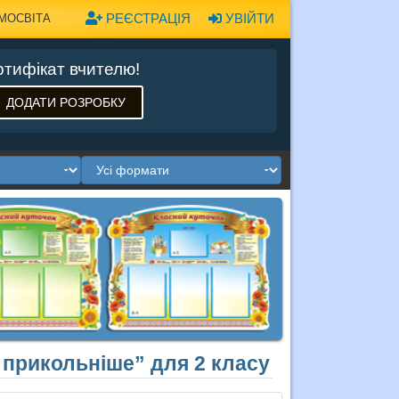
РЕЄСТРАЦІЯ
УВІЙТИ
МОСВІТА
тифікат вчителю!
ДОДАТИ РОЗРОБКУ
 прикольніше” для 2 класу