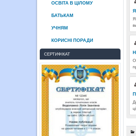
ОСВІТА В ЦІЛОМУ
Я
БАТЬКАМ
Я
в
УЧНЯМ
КОРИСНІ ПОРАДИ
Н
СЕРТИФІКАТ
О
п
П
Д
ц