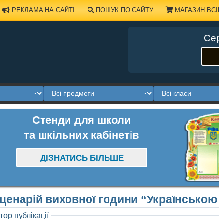
РЕКЛАМА НА САЙТІ
ПОШУК ПО САЙТУ
МАГАЗИН ВСІ
Сер
Стенди для школи
та шкільних кабінетів
ДІЗНАТИСЬ БІЛЬШЕ
ценарій виховної години “Українською
тор публікації