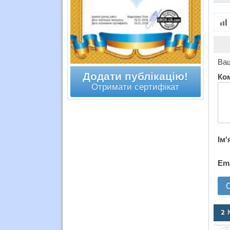
Ваш
Додати публікацію!
Ко
Отримати сертифікат
Ім'
Em
2 