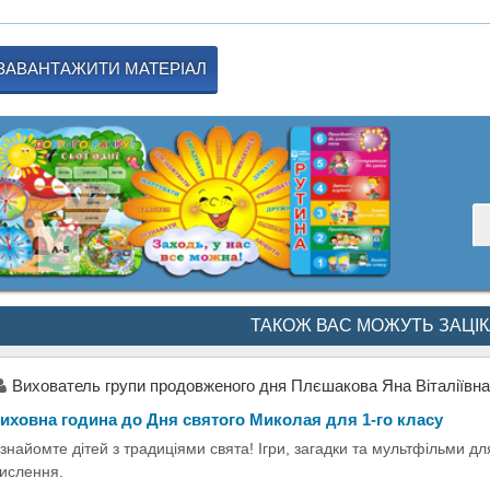
ЗАВАНТАЖИТИ МАТЕРІАЛ
ТАКОЖ ВАС МОЖУТЬ ЗАЦІ
Вихователь групи продовженого дня Плєшакова Яна Віталіївна
иховна година до Дня святого Миколая для 1-го класу
знайомте дітей з традиціями свята! Ігри, загадки та мультфільми для
ислення.