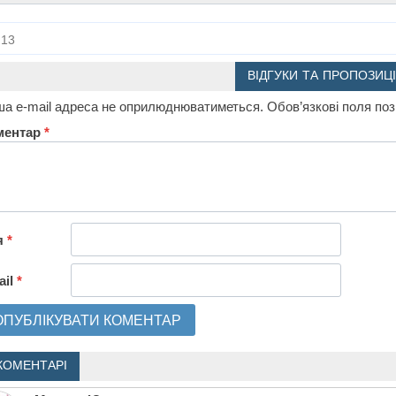
13
ВІДГУКИ ТА ПРОПОЗИЦІ
а e-mail адреса не оприлюднюватиметься.
Обов’язкові поля по
ментар
*
я
*
ail
*
КОМЕНТАРІ