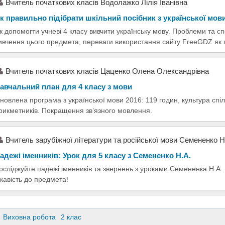
Вчитель початкових класів Водолажко Лілія Іванівна
к правильно підібрати шкільний посібник з української мов
к допомогти учневі 4 класу вивчити українську мову. Проблеми та сп
ивчення цього предмета, переваги використання сайту FreeGDZ як п
Вчитель початкових класів Цаценко Олена Олександрівна
авчальний план для 4 класу з мови
новлена програма з української мови 2016: 119 годин, культура спіл
рикметників. Покращення зв’язного мовлення.
Вчитель зарубіжної літератури та російської мови Семененко Н
адежі іменників: Урок для 5 класу з Семененко Н.А.
осліджуйте падежі іменників та звернень з уроками Семененка Н.А.
ікавість до предмета!
Виховна робота
2 клас