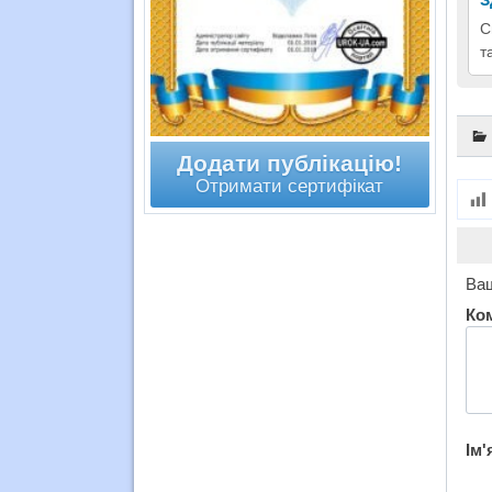
С
т
Додати публікацію!
Отримати сертифікат
Ваш
Ко
Ім'