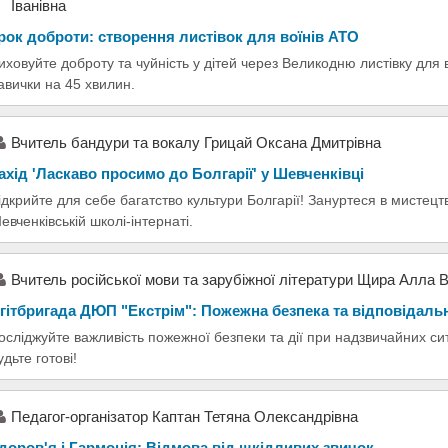
Іванівна
рок доброти: створення листівок для воїнів АТО
иховуйте доброту та чуйність у дітей через Великодню листівку для 
авички на 45 хвилин.
Вчитель бандури та вокалу Грицай Оксана Дмитрівна
ахід 'Ласкаво просимо до Болгарії' у Шевченківці
ідкрийте для себе багатство культури Болгарії! Зануртеся в мистецтв
евченківській школі-інтернаті.
Вчитель російської мови та зарубіжної літератури Щира Алла 
гітбригада ДЮП "Екстрім": Пожежна безпека та відповідаль
осліджуйте важливість пожежної безпеки та дії при надзвичайних сит
удьте готові!
Педагог-організатор Каптан Тетяна Олександрівна
доров'я і Гармонія: Відмова від шкідливих звичок