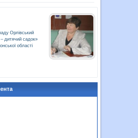
кладу Орлівський
 – дитячий садок»
онської області
мента