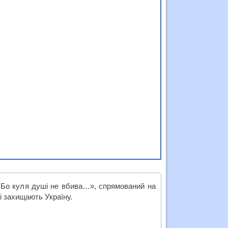
! Бо куля душі не вбива…», спрямований на
і захищають Україну.