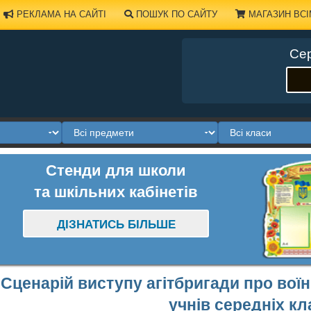
РЕКЛАМА НА САЙТІ
ПОШУК ПО САЙТУ
МАГАЗИН ВСІ
Сер
Стенди для школи
та шкільних кабінетів
ДІЗНАТИСЬ БІЛЬШЕ
Сценарій виступу агітбригади про вої
учнів середніх кл