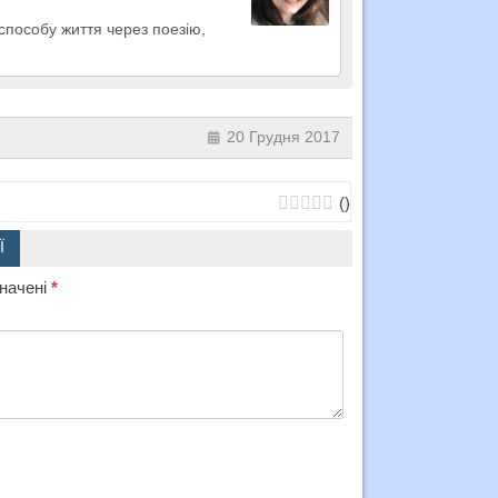
способу життя через поезію,
20 Грудня 2017
(
)
Ї
значені
*