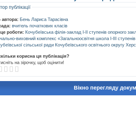
тор публікації
 автора:
Бень Лариса Тарасівна
сада:
вчитель початкових класів
це роботи:
Кочубеївська філія-заклад І-ІІ ступенів опорного за
чально-виховний комплекс «Загальноосвітня школа І-ІІІ ступенів
убеївської сільської ради Кочубеївського освітнього округу Херс
кільки корисна ця публікація?
исніть на зірочку, щоб оцінити!
Вікно перегляду доку