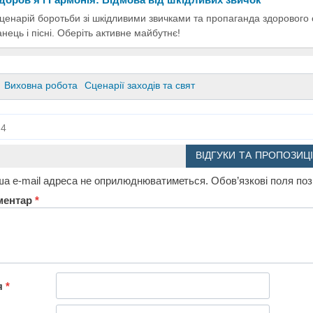
ценарій боротьби зі шкідливими звичками та пропаганда здорового 
анець і пісні. Оберіть активне майбутнє!
Виховна робота
Сценарії заходів та свят
4
ВІДГУКИ ТА ПРОПОЗИЦІ
а e-mail адреса не оприлюднюватиметься.
Обов’язкові поля по
ментар
*
я
*