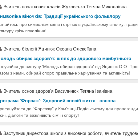
Вчитель початкових класів Жуковська Тетяна Миколаївна
имволіка віночків: Традиції українського фольклору
ізнайтесь про символізм квітів і стрічок в українському віночку: тради
ультуру крізь покоління!
Вчитель біології Яцинюк Оксана Олексіївна
олодь обирає здоров’я: шлях до здорового майбутнього
олучайся до виступу 'Молодь обирає здоров’я' від Яцинюк О.О. Про
азом з нами, обирай спорт, правильне харчування та активність!
Вчитель основ здоров'я Василинюк Тетяна Іванівна
рограма 'Форсаж': Здоровий спосіб життя - основа
риєднуйтеся до "Форсажу" у Кам'янці-Подільському для пропаганди 
існі, діалоги та важливість сім'ї і спорту!
Заступник директора школи з виховної роботи, вчитель трудо