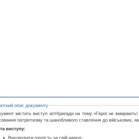
роткий опис документу
кумент містить виступ агітбригади на тему «Герої не вмирають
ховання патріотизму та шанобливого ставлення до військових, як
та виступу:
Виховувати гордість за свій народ;