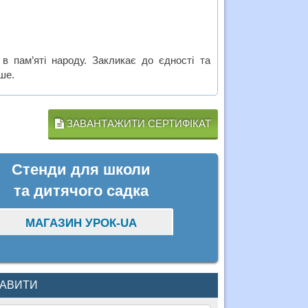
в пам’яті народу. Закликає до єдності та
ше.
ЗАВАНТАЖИТИ СЕРТИФІКАТ
Стенди для школи
та дитячого садка
МАГАЗИН УРОК-UA
КАВИТИ