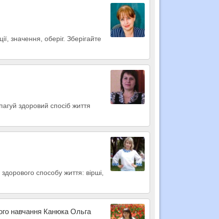
ції, значення, оберіг. Зберігайте
пагуй здоровий спосіб життя
здорового способу життя: вірші,
вого навчання Канюка Ольга