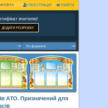
РЕЄСТРАЦІЯ
УВІЙТИ
МОСВІТА
тифікат вчителю!
ДОДАТИ РОЗРОБКУ
нів АТО. Призначений для
асів