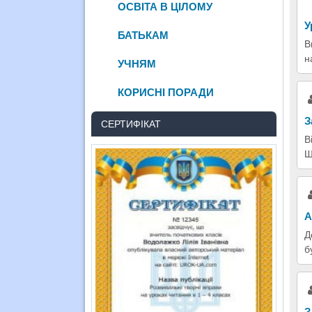
ОСВІТА В ЦІЛОМУ
У
БАТЬКАМ
В
н
УЧНЯМ
КОРИСНІ ПОРАДИ
З
СЕРТИФІКАТ
В
Ш
А
Д
б
З