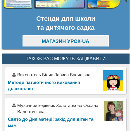
Стенди для школи
та дитячого садка
МАГАЗИН УРОК-UA
ТАКОЖ ВАС МОЖУТЬ ЗАЦІКАВИТИ
Вихователь Білик Лариса Василівна
Методи патріотичного виховання
дошкільнят
Музичний керівник Золотарьова Оксана
Валентинівна
Свято до Дня матері: захід для дітей та
мам