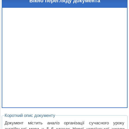
Вікно перегляду документа
Короткий опис документу
Документ містить аналіз організації сучасного уроку
англійської мови у 5–6 класах Нової української школи