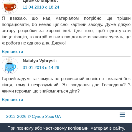
Цьомко Маріна
:
12.04.2018 о 18:24
Я вважаю, що над матеріалом потрібно ще трішки
попрацювати, бо немає цілісної картини заходу. Дуже дякую
автору розробки за хороші ідеї. Для того, щоб підготувати
інсценізацію, то потрібно вчителю докласти значних зусиль, це
ж робота не одного дня. Дякую!
Відповіcти
Natalya Vyhryst
:
31.01.2018 о 14:26
Гарний задум, та чомусь не розписаний повністю і взагалі без
кінця, тому і незрозумілий. Які завдання дає Господиня? З
якими героями ще знайомляться діти?
Відповіcти
2013-2026
© Супер Урок UA
При повному або частковому копіюванні матеріалів сайту,