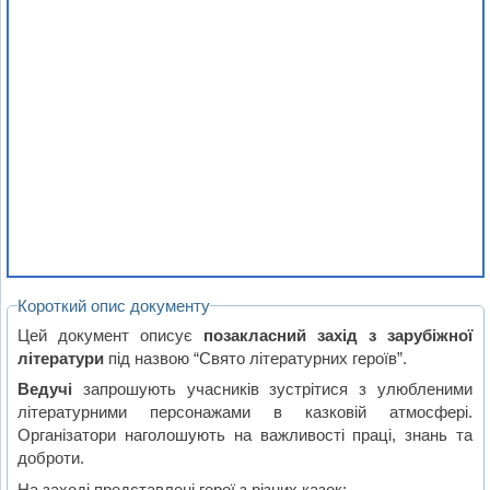
Короткий опис документу
Цей документ описує
позакласний захід з зарубіжної
літератури
під назвою “Свято літературних героїв”.
Ведучі
запрошують учасників зустрітися з улюбленими
літературними персонажами в казковій атмосфері.
Організатори наголошують на важливості праці, знань та
доброти.
На заході представлені герої з різних казок: