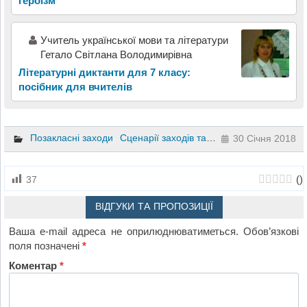
героїзм
Учитель української мови та літератури
Гетало Світлана Володимирівна
Літературні диктанти для 7 класу:
посібник для вчителів
Позакласні заходи
Сценарії заходів та свят
Зарубіжна літе
30 Січня 2018
(
)
37
ВІДГУКИ ТА ПРОПОЗИЦІЇ
Ваша e-mail адреса не оприлюднюватиметься.
Обов’язкові
поля позначені
*
Коментар
*