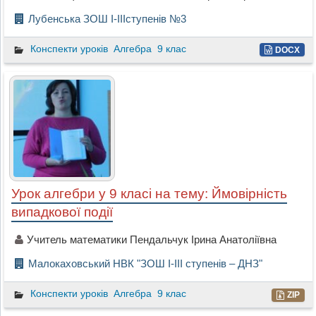
Лубенська ЗОШ І-ІІІступенів №3
Конспекти уроків
Алгебра
9 клас
DOCX
Урок алгебри у 9 класі на тему: Ймовірність
випадкової події
Учитель математики Пендальчук Ірина Анатоліївна
Малокаховський НВК "ЗОШ І-ІІІ ступенів – ДНЗ"
Конспекти уроків
Алгебра
9 клас
ZIP