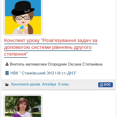
Конспект уроку “Розв’язування задач за
допомогою системи рівннянь другого
степення”
Вчитель математики Огородник Оксана Степанівна
НВК " Станківський ЗНЗ I-III ст.-ДНЗ"
Конспекти уроків
Алгебра
9 клас
DOC