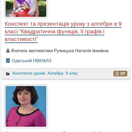
Конспект та презентація уроку з алгебри в 9
класі “Квадратична функція, її графік і
властивості”
Вчитель математики Ружицька Наталія Іванівна
Одеський НВК№53
Конспекти уроків
Алгебра
9 клас
ZIP