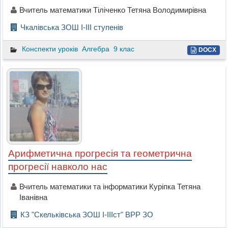
Вчитель математики Тіліченко Тетяна Володимирівна
Чкалівська ЗОШ І-ІІІ ступенів
Конспекти уроків
Алгебра
9 клас
DOCX
Арифметична прогресія та геометрична
прогресії навколо нас
Вчитель математики та інформатики Куріпка Тетяна
Іванівна
КЗ "Скельківська ЗОШ І-ІІІст" ВРР ЗО