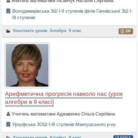
Вчитель математики Лісайчук Наталія Сергіївна
Володимирівська ЗШ І-ІІ ступенів філія Ганнівської ЗШ І-
ІІІ ступенів
Конспекти уроків
Алгебра
9 клас
ZIP
Арифметична прогресія навколо нас (урок
алгебри в 9 класі)
Учитель математики Аджавенко Ольга Сергіївна
Урзуфська ЗОШ І-ІІІ ступенів Мангушського р-ну
Конспекти уроків
Алгебра
9 клас