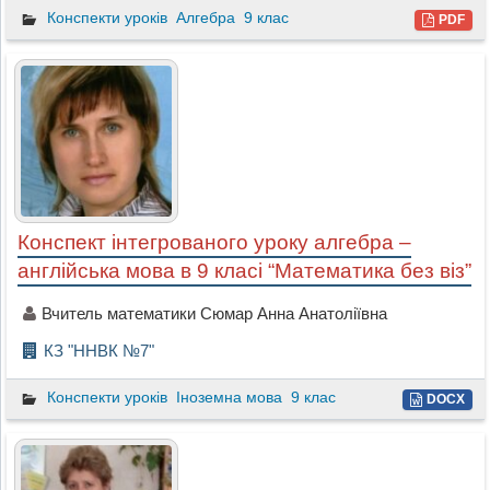
Конспекти уроків
Алгебра
9 клас
PDF
Конспект інтегрованого уроку алгебра –
англійська мова в 9 класі “Математика без віз”
Вчитель математики Сюмар Анна Анатоліївна
КЗ "ННВК №7"
Конспекти уроків
Іноземна мова
9 клас
DOCX