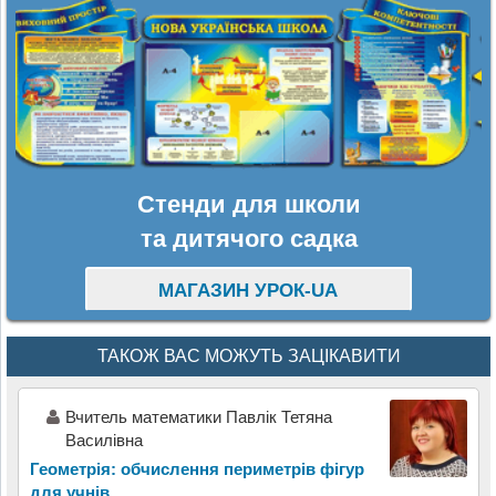
Стенди для школи
та дитячого садка
МАГАЗИН УРОК-UA
ТАКОЖ ВАС МОЖУТЬ ЗАЦІКАВИТИ
Вчитель математики Павлік Тетяна
Василівна
Геометрія: обчислення периметрів фігур
для учнів