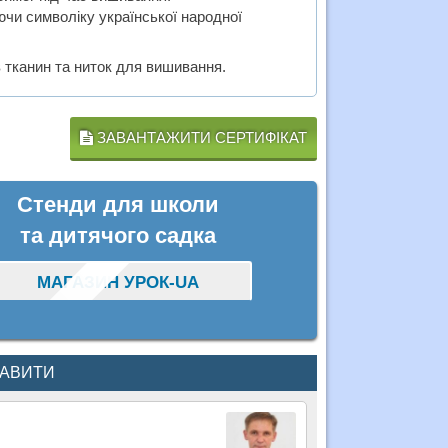
чи символіку української народної
в тканин та ниток для вишивання.
ЗАВАНТАЖИТИ СЕРТИФІКАТ
Стенди для школи
та дитячого садка
МАГАЗИН УРОК-UA
КАВИТИ