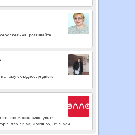
бісероплетіння, розвивайте
а
и на тему складносурядного
якісніше можна виконувати
орів, про які ви, можливо, не знали.