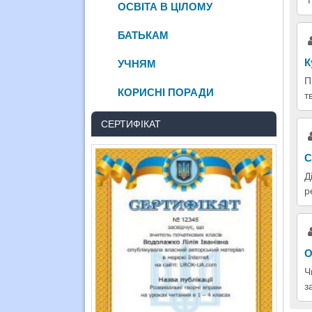
ОСВІТА В ЦІЛОМУ
БАТЬКАМ
К
УЧНЯМ
П
КОРИСНІ ПОРАДИ
т
СЕРТИФІКАТ
С
Д
р
О
Ч
з