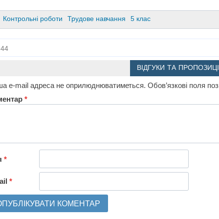
Контрольні роботи
Трудове навчання
5 клас
44
ВІДГУКИ ТА ПРОПОЗИЦІ
а e-mail адреса не оприлюднюватиметься.
Обов’язкові поля по
ментар
*
я
*
ail
*