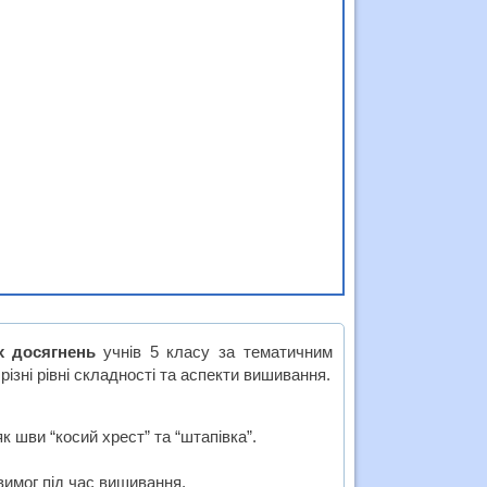
х досягнень
учнів 5 класу за тематичним
ізні рівні складності та аспекти вишивання.
к шви “косий хрест” та “штапівка”.
 вимог під час вишивання.