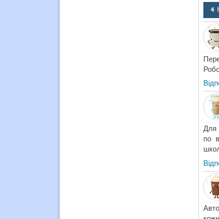
4 
Пере
Робо
Відп
Для 
по в
школ
Відп
Авто
кожн