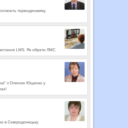
охоплюють термодинаміку,
ористання LMS. Як обрати ЛМС.
душі" з Оленою Ющенко у
пах!
ко в Сєвєродонецьку.