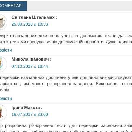
КОМЕНТАРІ
Світлана Штельмах
:
25.08.2018 о 18:33
вірка навчальних досягнень учнів за допомогою тестів дає зм
та з тестами спонукає учнів до самостійної роботи. Дуже вдячна
овіcти
Микола Іванович
:
07.10.2017 о 18:44
перевірки навчальних досягнень учнів доцільно використовуват
аріантах , які мають різнорівневі завдання. Виконання тесті
ярів.
овіcти
Ірина Макота
:
16.07.2017 о 23:00
р розробила різнорівневі тести для перевірки засвоєння зн
ого учня від найпростішого до найскладнішого завдання.А 