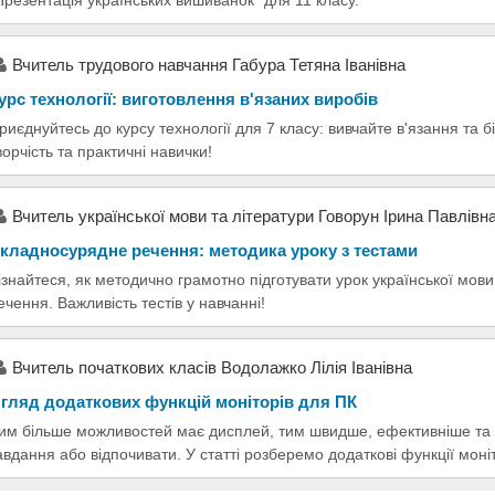
Вчитель трудового навчання Габура Тетяна Іванівна
урс технології: виготовлення вʹязаних виробів
риєднуйтесь до курсу технології для 7 класу: вивчайте вʹязання та 
ворчість та практичні навички!
Вчитель української мови та літератури Говорун Ірина Павлівн
кладносурядне речення: методика уроку з тестами
ізнайтеся, як методично грамотно підготувати урок української мов
ечення. Важливість тестів у навчанні!
Вчитель початкових класів Водолажко Лілія Іванівна
гляд додаткових функцій моніторів для ПК
им більше можливостей має дисплей, тим швидше, ефективніше та 
авдання або відпочивати. У статті розберемо додаткові функції моніт