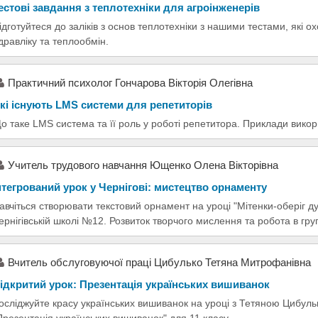
естові завдання з теплотехніки для агроінженерів
ідготуйтеся до заліків з основ теплотехніки з нашими тестами, які 
ідравліку та теплообмін.
Практичний психолог Гончарова Вікторія Олегівна
кі існують LMS системи для репетиторів
о таке LMS система та її роль у роботі репетитора. Приклади вик
Учитель трудового навчання Ющенко Олена Вікторівна
нтегрований урок у Чернігові: мистецтво орнаменту
авчіться створювати текстовий орнамент на уроці "Мітенки-оберіг 
ернігівській школі №12. Розвиток творчого мислення та робота в гру
Вчитель обслуговуючої праці Цибулько Тетяна Митрофанівна
ідкритий урок: Презентація українських вишиванок
осліджуйте красу українських вишиванок на уроці з Тетяною Цибуль
Презентація українських вишиванок" для 11 класу.