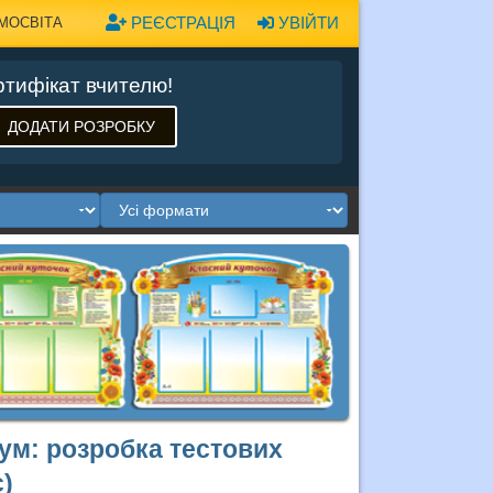
РЕЄСТРАЦІЯ
УВІЙТИ
МОСВІТА
тифікат вчителю!
ДОДАТИ РОЗРОБКУ
кум: розробка тестових
с)