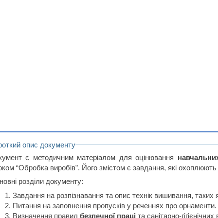
роткий опис документу
кумент є методичним матеріалом для оцінювання
навчальни
ком “Обробка виробів”. Його змістом є завдання, які охоплюють р
новні розділи документу:
Завдання на розпізнавання та опис технік вишивання, таких я
Питання на заповнення пропусків у реченнях про орнаменти.
Визначення правил
безпечної праці
та санітарно-гігієнічних