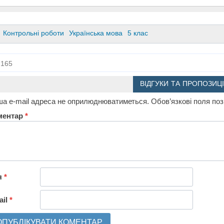
Контрольні роботи
Українська мова
5 клас
165
ВІДГУКИ ТА ПРОПОЗИЦІ
а e-mail адреса не оприлюднюватиметься.
Обов’язкові поля по
ментар
*
я
*
ail
*