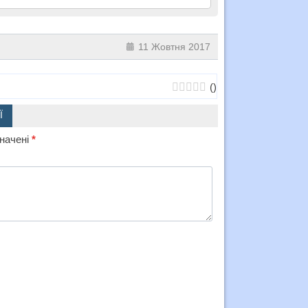
11 Жовтня 2017
(
)
Ї
значені
*