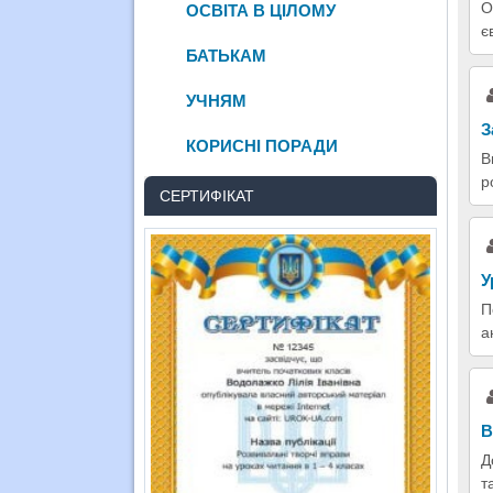
О
ОСВІТА В ЦІЛОМУ
є
БАТЬКАМ
УЧНЯМ
З
КОРИСНІ ПОРАДИ
В
р
СЕРТИФІКАТ
У
П
а
В
Д
т