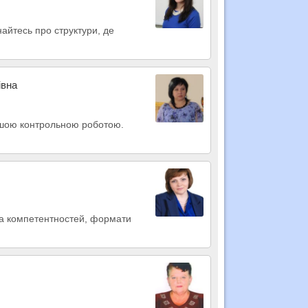
знайтесь про структури, де
івна
нашою контрольною роботою.
рка компетентностей, формати