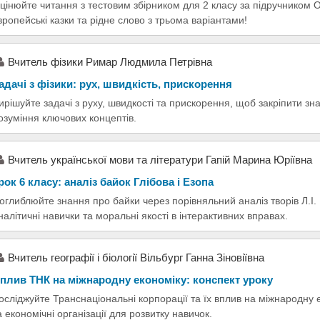
цінюйте читання з тестовим збірником для 2 класу за підручником О.
вропейські казки та рідне слово з трьома варіантами!
Вчитель фізики Римар Людмила Петрівна
адачі з фізики: рух, швидкість, прискорення
ирішуйте задачі з руху, швидкості та прискорення, щоб закріпити з
озуміння ключових концептів.
Вчитель української мови та літератури Гапій Марина Юріївна
рок 6 класу: аналіз байок Глібова і Езопа
оглиблюйте знання про байки через порівняльний аналіз творів Л.І.
налітичні навички та моральні якості в інтерактивних вправах.
Вчитель географії і біології Вільбург Ганна Зіновіївна
плив ТНК на міжнародну економіку: конспект уроку
осліджуйте Транснаціональні корпорації та їх вплив на міжнародну 
а економічні організації для розвитку навичок.