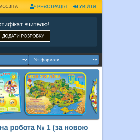
РЕЄСТРАЦІЯ
УВІЙТИ
МОСВІТА
тифікат вчителю!
ДОДАТИ РОЗРОБКУ
ьна робота № 1 (за новою