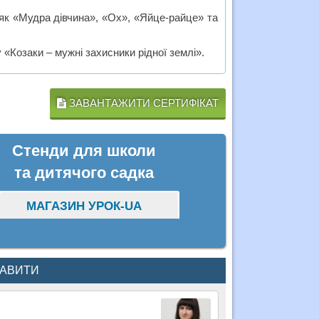
 як «Мудра дівчина», «Ох», «Яйце-райце» та
«Козаки – мужні захисники рідної землі».
ЗАВАНТАЖИТИ СЕРТИФІКАТ
Стенди для школи
та дитячого садка
МАГАЗИН УРОК-UA
КАВИТИ