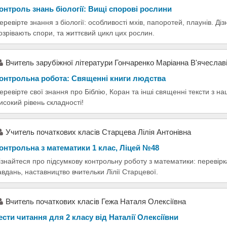
онтроль знань біології: Вищі спорові рослини
еревірте знання з біології: особливості мхів, папоротей, плаунів. Ді
озрівають спори, та життєвий цикл цих рослин.
Вчитель зарубіжної літератури Гончаренко Маріанна В'ячеслав
онтрольна робота: Священні книги людства
еревірте свої знання про Біблію, Коран та інші священні тексти з 
исокий рівень складності!
Учитель початкових класів Старцева Лілія Антонівна
онтрольна з математики 1 клас, Ліцей №48
ізнайтеся про підсумкову контрольну роботу з математики: переві
авдань, наставництво вчительки Лілії Старцевої.
Вчитель початкових класів Гежа Наталя Олексіївна
ести читання для 2 класу від Наталії Олексіївни