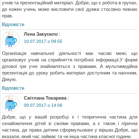
учнів та презентаційний матеріал. Добре, що є робота в групах,
де кожен учень може висловити свої думки стосовно певних
прав.
Відповіcти
Лєна Закусило
:
10.07.2017 о 09:55
Організація навчальної діяльності має часові межі, що
організовує учнів на сприйняття потрібної інформації.У формі
ділової гри учні знайомляться з правами. А мультимедійна
презентація до уроку робить матеріал доступним та наочним.
Дякую.
Відповіcти
Світлана Токарева
:
09.07.2017 о 14:06
Добре, що у вашій розробці є і теоритична частина для
ознайомлення дітей зі своїми правами, а є також і лірична
частина, де права дитини сформульовані у віршах.Добре, що
вказали, який час займає та чи інша частина класної години.