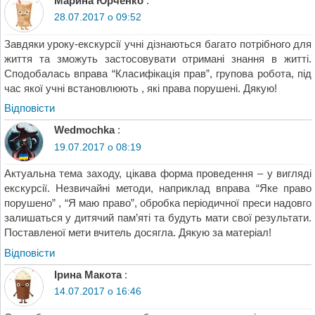
Марина Юрченко
:
28.07.2017 о 09:52
Завдяки уроку-екскурсії учні дізнаються багато потрібного для
життя та зможуть застосовувати отримані знання в житті.
Сподобалась вправа “Класифікація прав”, групова робота, під
час якої учні встановлюють , які права порушені. Дякую!
Відповіcти
Wedmochka
:
19.07.2017 о 08:19
Актуальна тема заходу, цікава форма проведення – у вигляді
екскурсії. Незвичайні методи, наприклад вправа “Яке право
порушено” , “Я маю право”, обробка періодичної преси надовго
залишаться у дитячий пам’яті та будуть мати свої результати.
Поставленої мети вчитель досягла. Дякую за матеріал!
Відповіcти
Ірина Макота
:
14.07.2017 о 16:46