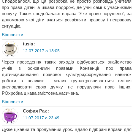
Сподобалося, що ця розробка не просто розповідь учителя
про права дітей, а цікава подорож, де учні самі є учасниками
пошуку. Також сподобалася вправа “Яке право порушено”, за
допомогою якої діти вчаться розрізняти правову і неправову
ситуацію.
Відповіcти
tusia
:
12.07.2017 о 13:05
Через проведення таких заходів відбувається знайомство
учнів з основними правами Конвенції про права
дитини;виховання правової культури;формування навичок
роботи в великих і малих групах;розвивається вміння
висловлювати свою думку, не порушуючи прав інших.
РОхробка цікава,змістовна,насичена.
Відповіcти
София Рак
:
11.07.2017 о 23:49
Дуже цікавий та продуманий урок. Вдало підібрані вправи для