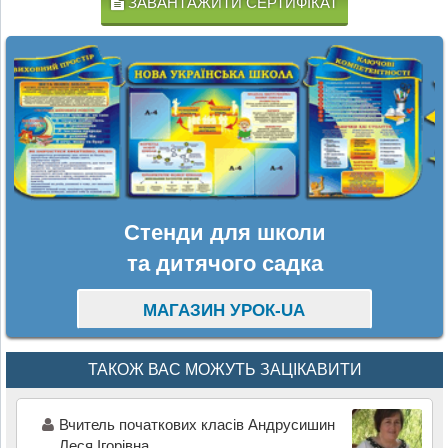
ЗАВАНТАЖИТИ СЕРТИФІКАТ
Стенди для школи
та дитячого садка
МАГАЗИН УРОК-UA
ТАКОЖ ВАС МОЖУТЬ ЗАЦІКАВИТИ
Вчитель початкових класів Андрусишин
Леся Ігорівна