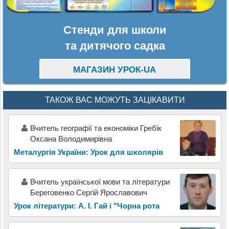
Стенди для школи
та дитячого садка
МАГАЗИН УРОК-UA
ТАКОЖ ВАС МОЖУТЬ ЗАЦІКАВИТИ
Вчитель географії та економіки Гребік
Оксана Володимирівна
Металургія України: Урок для школярів
Вчитель української мови та літератури
Береговенко Сергій Ярославович
Урок літератури: А. І. Гай і "Чорна рота