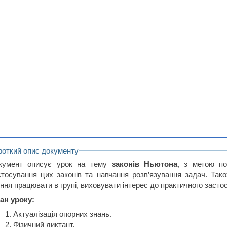
роткий опис документу
кумент описує урок на тему
законів Ньютона
, з метою по
стосування цих законів та навчання розв’язування задач. Так
ння працювати в групі, виховувати інтерес до практичного засто
ан уроку:
Актуалізація опорних знань.
Фізичний диктант.