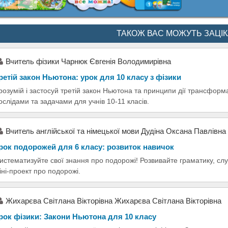
ТАКОЖ ВАС МОЖУТЬ ЗАЦІ
Вчитель фізики Чарнюк Євгенія Володимирівна
ретій закон Ньютона: урок для 10 класу з фізики
розумій і застосуй третій закон Ньютона та принципи дії трансфор
ослідами та задачами для учнів 10-11 класів.
Вчитель англійської та німецької мови Дудіна Оксана Павлівна
рок подорожей для 6 класу: розвиток навичок
истематизуйте свої знання про подорожі! Розвивайте граматику, слух
іні-проект про подорожі.
Жихарєва Світлана Вікторівна Жихарєва Світлана Вікторівна
рок фізики: Закони Ньютона для 10 класу