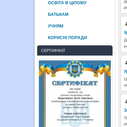
Д
ОСВІТА В ЦІЛОМУ
д
БАТЬКАМ
УЧНЯМ
У
КОРИСНІ ПОРАДИ
Д
р
СЕРТИФІКАТ
У
Ц
ц
З
У
у