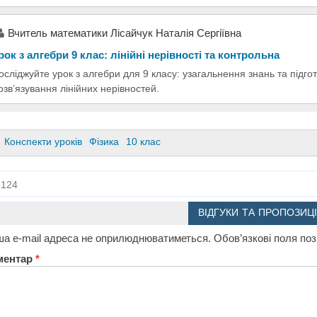
Вчитель математики Лісайчук Наталія Сергіївна
рок з алгебри 9 клас: лінійні нерівності та контрольна
осліджуйте урок з алгебри для 9 класу: узагальнення знань та підго
озв’язування лінійних нерівностей.
Конспекти уроків
Фізика
10 клас
124
ВІДГУКИ ТА ПРОПОЗИЦІ
а e-mail адреса не оприлюднюватиметься.
Обов’язкові поля по
ментар
*