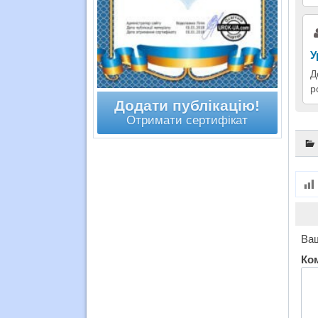
У
Д
р
Додати публікацію!
Отримати сертифікат
Ваш
Ко