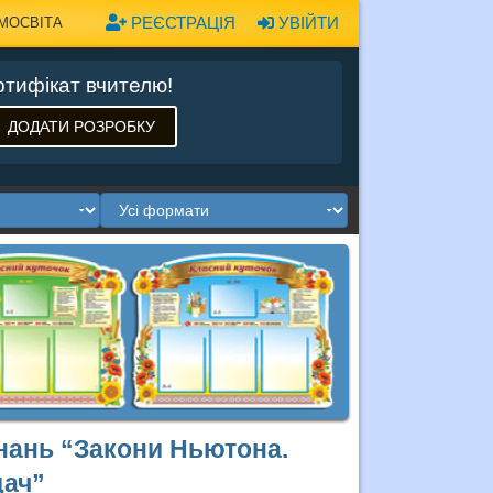
РЕЄСТРАЦІЯ
УВІЙТИ
МОСВІТА
тифікат вчителю!
ДОДАТИ РОЗРОБКУ
знань “Закони Ньютона.
дач”