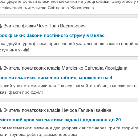
осліджуйте основи класичної механіки на уроці фізики. Зануртесь у 
освідченою вчителькою Світланою Жихарєвою.
Вчитель фізики Чечет Іван Васильович
рок фізики: Закони постійного струму в 8 класі
осліджуйте урок фізики, присвячений узагальненню законів постійно
озуміння учнів!
Вчитель початкових класів Матвіенко Світлана Леонідівна
рок математики: вивчення таблиці множення на 4
ікавий урок математики для 2 класу: вивчайте таблицю множення на 
ікаві факти про бджіл!
Вчитель початкових класів Нечоса Галина Іванівна
містовний урок математики: задачі і додавання до 20
рок математики: вивчення двоцифрових чисел через ігри та творчі за
ваги, групова робота, взаємоперевірка.