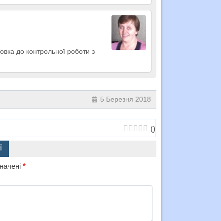
товка до контрольної роботи з
5 Березня 2018
(
)
Ї
значені
*