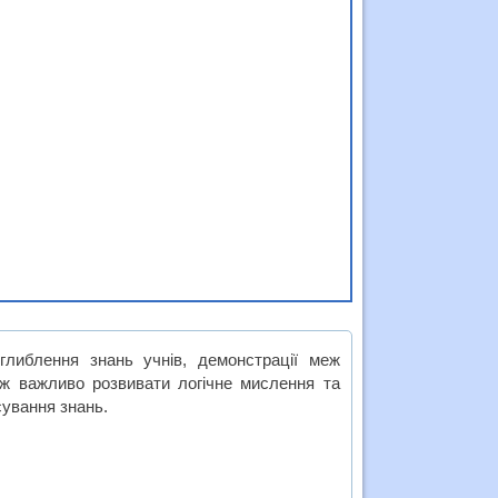
глиблення знань учнів, демонстрації меж
ож важливо розвивати логічне мислення та
сування знань.