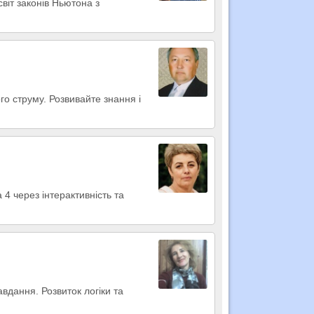
світ законів Ньютона з
го струму. Розвивайте знання і
4 через інтерактивність та
вдання. Розвиток логіки та