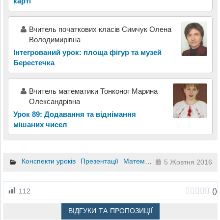
карті
Вчитель початкових класів Симчук Олена
Володимирівна
Інтегрований урок: площа фігур та музей
Берестечка
Вчитель математики Тонконог Марина
Олександрівна
Урок 89: Додавання та віднімання
мішаних чисел
Конспекти уроків
Презентації
Математика
5 клас
5 Жовтня 2016
(
)
112
ВІДГУКИ ТА ПРОПОЗИЦІЇ