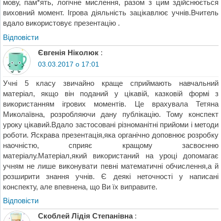
мову, пам*ять, логічне мислення, разом з цим здійснюється
виховний момент. Ігрова діяльність зацікавлює учнів.Вчитель
вдало використовує презентацію .
Відповіcти
Євгенія Ніколюк
:
03.03.2017 о 17:01
Учні 5 класу звичайно краще сприймають навчальний
матеріал, якщо він поданий у цікавій, казковій формі з
використанням ігрових моментів. Це врахувала Тетяна
Миколаївна, розробляючи дану публікацію. Тому конспект
уроку цікавий.Вдало застосовані різноманітні прийоми і методи
роботи. Яскрава презентація,яка органічно доповнює розробку
наочністю, сприяє кращому засвоєнню
матеріалу.Матеріал,який використаний на уроці допомагає
учням не лише виконувати певні математичні обчислення,а й
розширити знання учнів. Є деякі неточності у написані
конспекту, але впевнена, що Ви їх виправите.
Відповіcти
Скоблей Лідія Степанівна
: