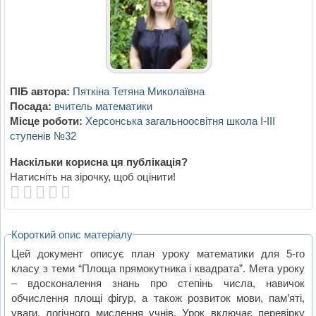
ПІБ автора:
Пяткіна Тетяна Миколаївна
Посада:
вчитель математики
Місце роботи:
Херсонська загальноосвітня школа І-ІІІ
ступенів №32
Наскільки корисна ця публікація?
Натисніть на зірочку, щоб оцінити!
Короткий опис матеріалу
Цей документ описує план уроку математики для 5-го
класу з теми “Площа прямокутника і квадрата”. Мета уроку
– вдосконалення знань про степінь числа, навичок
обчислення площі фігур, а також розвиток мови, пам’яті,
уваги, логічного мислення учнів. Урок включає перевірку