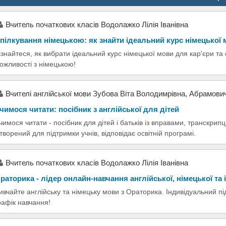
Вчитель початкових класів Водолажко Лілія Іванівна
пілкування німецькою: як знайти ідеальний курс німецької
ізнайтеся, як вибрати ідеальний курс німецької мови для кар'єри та
ожливості з німецькою!
Вчителі англійської мови Зубова Віта Володимрівна, Абрамови
чимося читати: посібник з англійської для дітей
чимося читати - посібник для дітей і батьків із вправами, транскри
творений для підтримки учнів, відповідає освітній програмі.
Вчитель початкових класів Водолажко Лілія Іванівна
раторика - лідер онлайн-навчання англійської, німецької та
ивчайте англійську та німецьку мови з Ораторика. Індивідуальний під
рафік навчання!