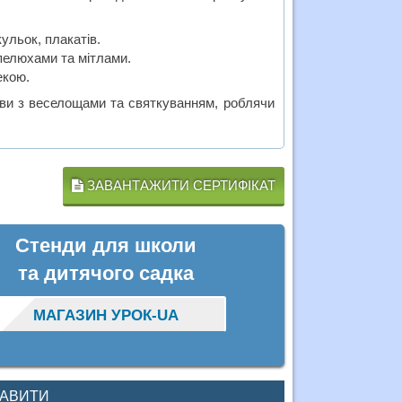
ульок, плакатів.
апелюхами та мітлами.
екою.
ови з веселощами та святкуванням, роблячи
ЗАВАНТАЖИТИ СЕРТИФІКАТ
Стенди для школи
та дитячого садка
МАГАЗИН УРОК-UA
КАВИТИ