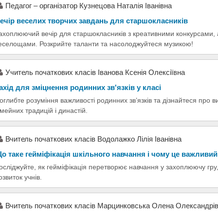
Педагог – організатор Кузнецова Наталія Іванівна
ечір веселих творчих завдань для старшокласників
ахоплюючий вечір для старшокласників з креативними конкурсами, 
еселощами. Розкрийте таланти та насолоджуйтеся музикою!
Учитель початкових класів Іванова Ксенія Олексіївна
ахід для зміцнення родинних зв'язків у класі
оглибте розуміння важливості родинних зв’язків та дізнайтеся про в
імейних традицій і династій.
Вчитель початкових класів Водолажко Лілія Іванівна
о таке гейміфікація шкільного навчання і чому це важливий
осліджуйте, як гейміфікація перетворює навчання у захоплюючу гру
озвиток учнів.
Вчитель початкових класів Марцинковська Олена Олександрі