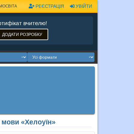
РЕЄСТРАЦІЯ
УВІЙТИ
МОСВІТА
тифікат вчителю!
ДОДАТИ РОЗРОБКУ
ї мови «Хелоуїн»