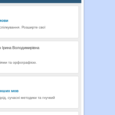
 мови
 спілкування. Розширте свої
ч Ірина Володимирівна
пціями та орфографією.
 інших мов
хід, сучасні методики та гнучкий