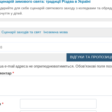
ценарій зимового свята: традиції Різдва в Україні
ідкрийте для себе сценарій святкового заходу з колядками та обряд
очуття у дітей.
Сценарії заходів та свят
Іноземна мова
8
ВІДГУКИ ТА ПРОПОЗИЦІ
а e-mail адреса не оприлюднюватиметься.
Обов’язкові поля по
ментар
*
я
*