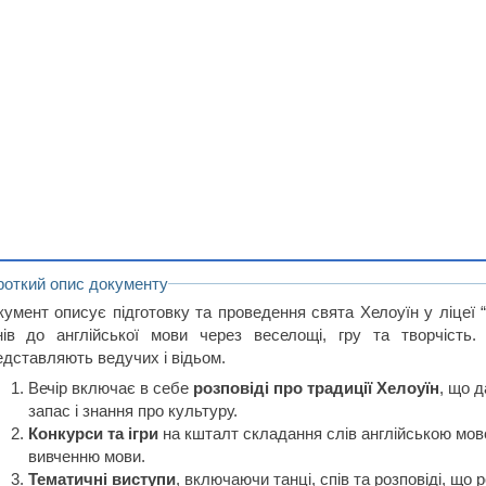
роткий опис документу
кумент описує підготовку та проведення свята Хелоуїн у ліцеї 
нів до англійської мови через веселощі, гру та творчість
едставляють ведучих і відьом.
Вечір включає в себе
розповіді про традиції Хелоуїн
, що 
запас і знання про культуру.
Конкурси та ігри
на кшталт складання слів англійською мов
вивченню мови.
Тематичні виступи
, включаючи танці, спів та розповіді, що 