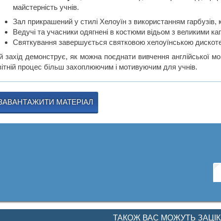
майстерність учнів.
Зал прикрашений у стилі Хелоуїн з використанням гарбузів, к
Ведучі та учасники одягнені в костюми відьом з великими к
Святкування завершується святковою хелоуїнською дискот
й захід демонструє, як можна поєднати вивчення англійської м
вітній процес більш захоплюючим і мотивуючим для учнів.
ЗАВАНТАЖИТИ МАТЕРІАЛ
ТАКОЖ ВАС МОЖУТЬ ЗАЦІ