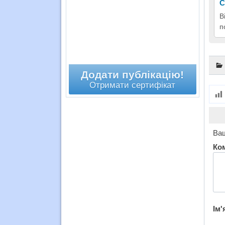
С
В
п
Додати публікацію!
Отримати сертифікат
Ваш
Ко
Ім'