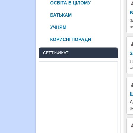
ОСВІТА В ЦІЛОМУ
В
БАТЬКАМ
З
в
УЧНЯМ
КОРИСНІ ПОРАДИ
СЕРТИФІКАТ
З
П
с
Щ
Д
р