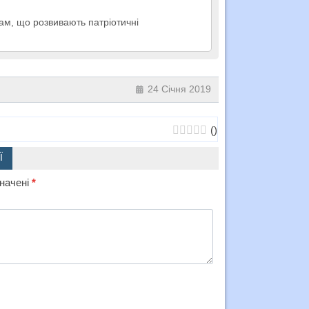
ам, що розвивають патріотичні
24 Січня 2019
(
)
Ї
значені
*