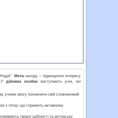
“Надія”.
Мета
заходу – підвищення інтересу
. У
дійових особах
виступають учні, які
дає учням змогу поповнити свій словниковий
ою з літер, що сприяють активному
розвивають творчі здібності та акторську