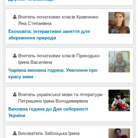
Вчитель початкових класів Кравченко
Яна Степанівна
Екоосвіта: інтерактивні заняття для
збереження природи
Вчитель початкових класів Приходько
Ірина Василівна
Чарівна виховна година: Уявлення про
красу зими
Вчитель украïнськоï мови та лiтератури
Петришина Iрина Володимирiвна
Виховна година до Дня соборності
України
Вихователь Заблоцька Ірина