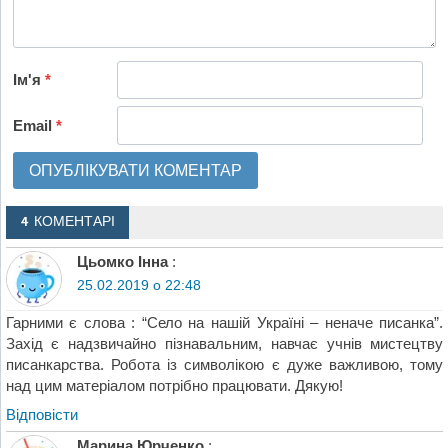
Ім'я
*
Email
*
4 КОМЕНТАРІ
Цьомко Інна
:
25.02.2019 о 22:48
Гарними є слова : “Село на нашій Україні – неначе писанка”.
Захід є надзвичайно пізнавальним, навчає учнів мистецтву
писанкарства. Робота із символікою є дуже важливою, тому
над цим матеріалом потрібно працювати. Дякую!
Відповіcти
Марина Юрченко
: