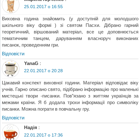
25.01.2017 о 16:55
Виховна година знайомить (у доступній для молодшого
шкільного віку формі ) зі святом Пасхи. Дібрано гарний
теоретичний, віршований матеріал, все це доповнюється
тематичним танцем, даруванням власноруч виконаних
писанок, проведенням гри.
Відповіcти
YanaG
:
22.01.2017 о 20:28
Цакавий конспект виховної години. Матеріал відповідає віку
учнів. Гарно описано свято, підібрано інформацію про маленькі
мистецькі твори -писанки. Пов”язано з життям українців за
межами країни. Я б додала трохи інформації про символіку
писанки. Можна пограти в повчальну гру.
Відповіcти
Надія
:
22.01.2017 о 17:36