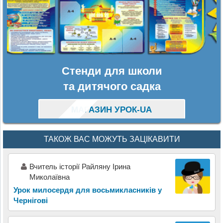
Стенди для школи
та дитячого садка
МАГАЗИН УРОК-UA
ТАКОЖ ВАС МОЖУТЬ ЗАЦІКАВИТИ
Вчитель історії Райляну Ірина
Миколаївна
Урок милосердя для восьмикласників у
Чернігові