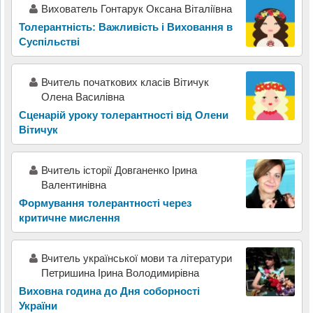
Вихователь Гонтарук Оксана Віталіївна
Толерантність: Важливість і Виховання в
Суспільстві
Вчитель початкових класів Вітичук
Олена Василівна
Сценарій уроку толерантності від Олени
Вітичук
Вчитель історії Довганенко Ірина
Валентинівна
Формування толерантності через
критичне мислення
Вчитель украïнськоï мови та лiтератури
Петришина Iрина Володимирiвна
Виховна година до Дня соборності
України