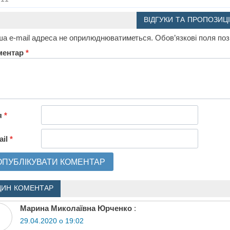
ВІДГУКИ ТА ПРОПОЗИЦІ
а e-mail адреса не оприлюднюватиметься.
Обов’язкові поля по
ментар
*
я
*
ail
*
ДИН КОМЕНТАР
Марина Миколаївна Юрченко
:
29.04.2020 о 19:02