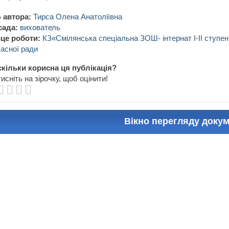
 автора:
Тирса Олена Анатоліївна
сада:
вихователь
це роботи:
КЗ«Смілянська спеціальна ЗОШ- інтернат І-ІІ ступен
асної ради
кільки корисна ця публікація?
исніть на зірочку, щоб оцінити!
Вікно перегляду доку