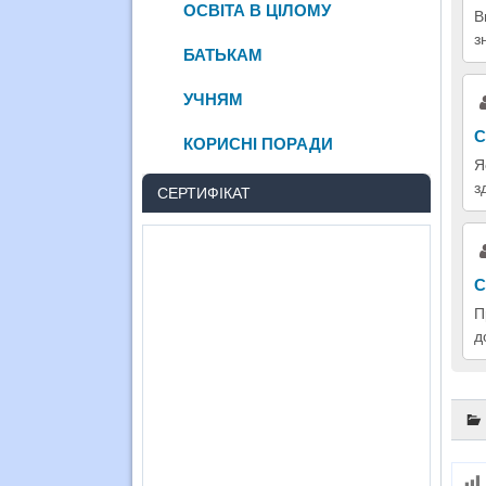
ОСВІТА В ЦІЛОМУ
В
з
БАТЬКАМ
УЧНЯМ
С
КОРИСНІ ПОРАДИ
Я
з
СЕРТИФІКАТ
С
П
д