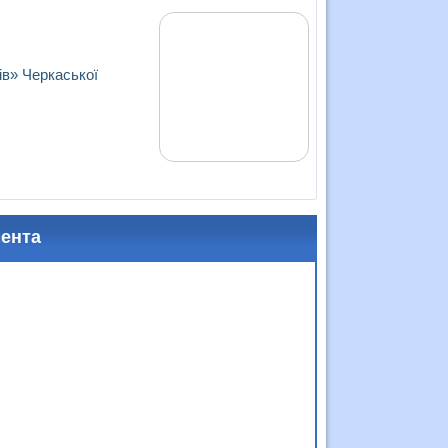
ів» Черкаської
мента