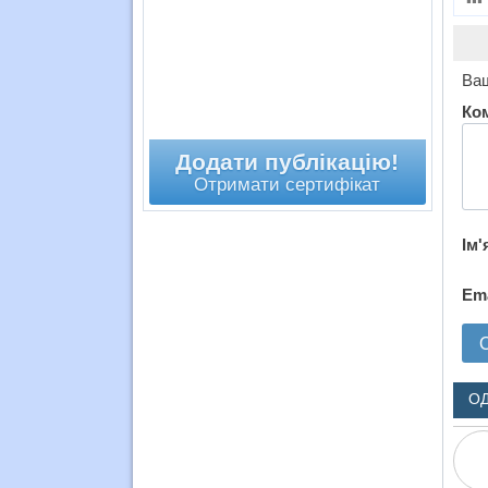
Ваш
Ко
Додати публікацію!
Отримати сертифікат
Ім'
Em
О