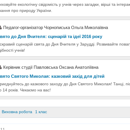
иховуйте екологічну свідомість у учнів через загадки, вірші та інтер
нання про природу України.
Педагог-організатор Чорнописька Ольга Миколаївна
вято до Дня Вчителя: сценарій та ідеї 2016 року
скравий сценарій свята до Дня Вчителя у Зарудді. Розвивайте повагу
дібності учнів!
Керівник студії Павловська Оксана Анатоліївна
вято Святого Миколая: казковий захід для дітей
риєднуйтесь до казкового заходу до Дня Святого Миколая! Танці, піс
о 14 років. Чекаємо на вас!
Виховна робота
1 клас
11