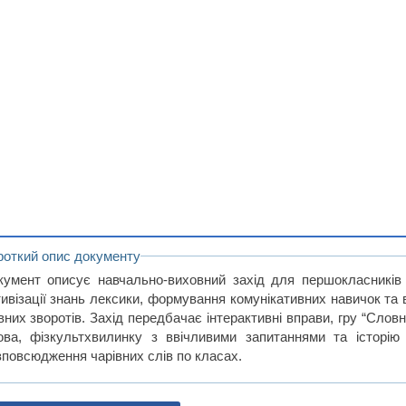
роткий опис документу
кумент описує навчально-виховний захід для першокласників
тивізації знань лексики, формування комунікативних навичок та
вних зворотів. Захід передбачає інтерактивні вправи, гру “Словн
ова, фізкультхвилинку з ввічливими запитаннями та історію
зповсюдження чарівних слів по класах.