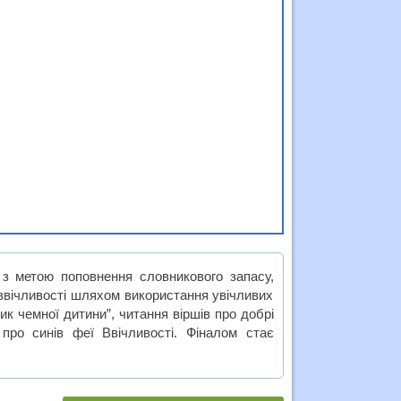
 з метою поповнення словникового запасу,
 ввічливості шляхом використання увічливих
ик чемної дитини”, читання віршів про добрі
 про синів феї Ввічливості. Фіналом стає