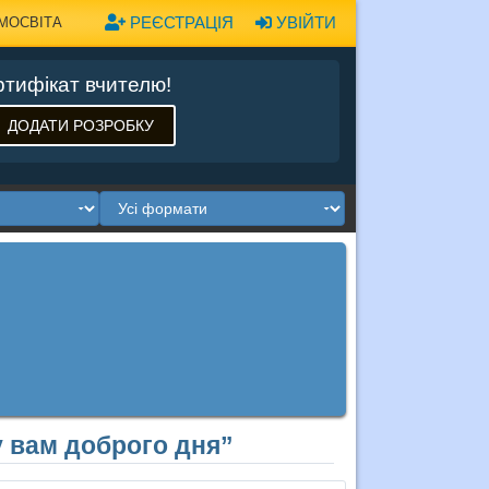
РЕЄСТРАЦІЯ
УВІЙТИ
МОСВІТА
тифікат вчителю!
ДОДАТИ РОЗРОБКУ
у вам доброго дня”