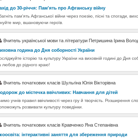
ахід до 30-річчя: Пам'ять про Афганську війну
багніть пам'ять Афганської війни через поезію, пісні та спогади, вих
інуйте мир, вшановуючи героїв.
Вчитель украïнськоï мови та лiтератури Петришина Iрина Воло
иховна година до Дня соборності України
осліджуйте історію та культуру України на виховній годині до Дня с
а любов до рідного краю!
Вчитель початкових класів Шульгіна Юлія Вікторівна
одорож до містечка ввічливих: Навчання для дітей
чимо учнів правил ввічливості через гру й творчість. Розширення сло
опоможуть розвивати культуру поведінки.
Вчитель початкових класів Кравченко Яна Степанівна
коосвіта: інтерактивні заняття для збереження природи