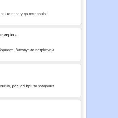
овайте повагу до ветеранів і
димирiвна
оборності. Виховуємо патріотизм
вника, рольові ігри та завдання