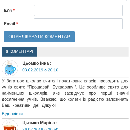
Ім'я
*
Email
*
3 КОМЕНТАРІ
Цьомко Інна
:
03.02.2019 о 20:10
У багатьох школах вчителі початкових класів проводять для
учнів свято “Прощавай, Букварику!”. Це особливе свято для
найменших школярів, яке засвідчує про перші значні
досягнення учнів. Вважаю, що колеги із радістю запозичать
Ваші креативні ідеї. Дякую!
Відповіcти
Цьомко Маріна
:
26.02.2018 о 20:50