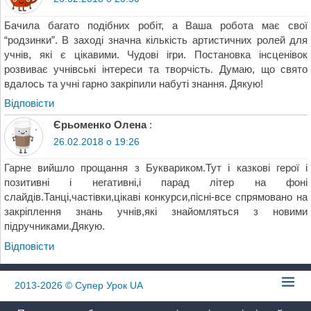
Бачила багато подібних робіт, а Ваша робота має свої
“родзинки”. В заході значна кількість артистичних ролей для
учнів, які є цікавими. Чудові ігри. Постановка інсценівок
розвиває учнівські інтереси та творчість. Думаю, що свято
вдалось та учні гарно закріпили набуті знання. Дякую!
Відповіcти
Єрьоменко Олена
:
26.02.2018 о 19:26
Гарне вийшло прощання з Буквариком.Тут і казкові герої і
позитивні і негативні,і парад літер на фоні
слайдів.Танці,частівки,цікаві конкурси,пісні-все спрямовано на
закріплення знань учнів,які знайомляться з новими
підручниками.Дякую.
Відповіcти
2013-2026
© Супер Урок UA