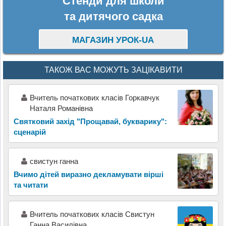
Стенди для школи
та дитячого садка
МАГАЗИН УРОК-UA
ТАКОЖ ВАС МОЖУТЬ ЗАЦІКАВИТИ
Вчитель початкових класів Горкавчук
Наталя Романівна
Святковий захід "Прощавай, букварику":
сценарій
свистун ганна
Вчимо дітей виразно декламувати вірші
та читати
Вчитель початкових класів Свистун
Ганна Василівна