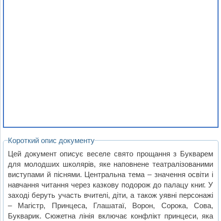
Короткий опис документу
Цей документ описує веселе свято прощання з Букварем
для молодших школярів, яке наповнене театралізованими
виступами й піснями. Центральна тема – значення освіти і
навчання читання через казкову подорож до палацу книг. У
заході беруть участь вчителі, діти, а також уявні персонажі
– Магістр, Принцеса, Глашатаї, Ворон, Сорока, Сова,
Букварик. Сюжетна лінія включає конфлікт принцеси, яка