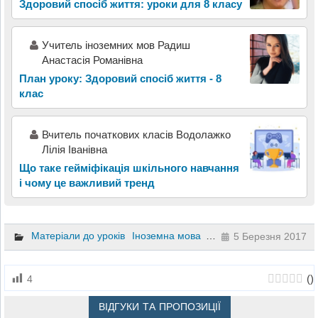
Здоровий спосіб життя: уроки для 8 класу
Учитель іноземних мов Радиш
Анастасія Романівна
План уроку: Здоровий спосіб життя - 8
клас
Вчитель початкових класів Водолажко
Лілія Іванівна
Що таке гейміфікація шкільного навчання
і чому це важливий тренд
Матеріали до уроків
Іноземна мова
3 клас
4 клас
5 Березня 2017
(
)
4
ВІДГУКИ ТА ПРОПОЗИЦІЇ