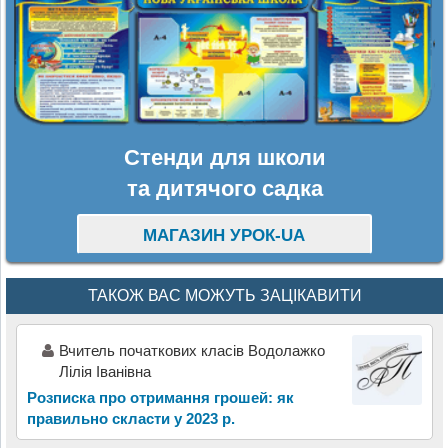
Стенди для школи
та дитячого садка
МАГАЗИН УРОК-UA
ТАКОЖ ВАС МОЖУТЬ ЗАЦІКАВИТИ
Вчитель початкових класів Водолажко
Лілія Іванівна
Розписка про отримання грошей: як
правильно скласти у 2023 р.