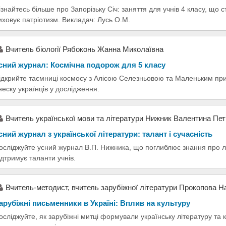
ізнайтесь більше про Запорізьку Січ: заняття для учнів 4 класу, що
иховує патріотизм. Викладач: Лусь О.М.
Вчитель біології Рябоконь Жанна Миколаївна
сний журнал: Космічна подорож для 5 класу
ідкрийте таємниці космосу з Алісою Селезньовою та Маленьким при
неску українців у дослідження.
Вчитель української мови та літератури Нижник Валентина Пет
сний журнал з української літератури: талант і сучасність
осліджуйте усний журнал В.П. Нижника, що поглиблює знання про л
ідтримує таланти учнів.
Вчитель-методист, вчитель зарубіжної літератури Прокопова На
арубіжні письменники в Україні: Вплив на культуру
осліджуйте, як зарубіжні митці формували українську літературу та к