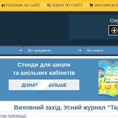
РЕКЛАМА НА САЙТІ
ПОШУК ПО САЙТУ
МАГАЗИН ВСІ
Сер
Стенди для школи
та шкільних кабінетів
ДІЗНАТИСЬ БІЛЬШЕ
Виховний захід. Усний журнал “
тор публікації