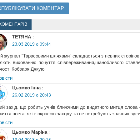
КОМЕНТАРІВ
ТЕТЯНА
:
23.03.2019 о 09:44
й журнал “Тарасовими шляхами” складається з певних сторінок й
яють вихованню почуття співпереживання,шанобливого ставле
чості Кобзаря.Дякую
овіcти
Цьомко Інна
:
26.02.2019 о 20:43
ий захід, що робить учнів ближчими до видатного митця слова 
життя поета, які є окрасою заходу та не потребують значних зусил
овіcти
Цьомко Маріна
:
13.04.2018 о 20:15