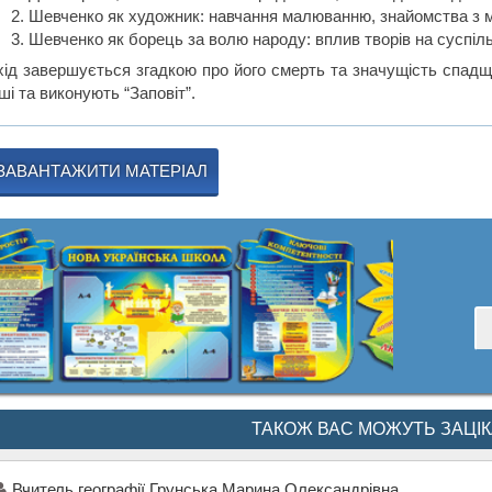
Шевченко як художник: навчання малюванню, знайомства з 
Шевченко як борець за волю народу: вплив творів на суспіль
хід завершується згадкою про його смерть та значущість спадщи
ші та виконують “Заповіт”.
ЗАВАНТАЖИТИ МАТЕРІАЛ
ТАКОЖ ВАС МОЖУТЬ ЗАЦІ
Вчитель географії Грунська Марина Олександрівна