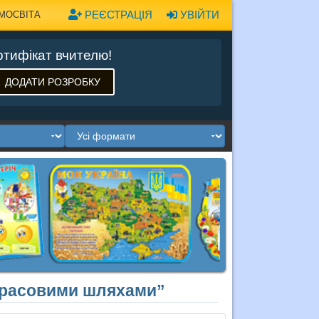
РЕЄСТРАЦІЯ
УВІЙТИ
МОСВІТА
тифікат вчителю!
ДОДАТИ РОЗРОБКУ
Тарасовими шляхами”