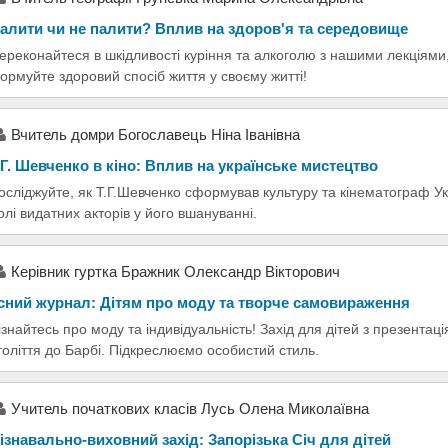
алити чи не палити? Вплив на здоров'я та середовище
ереконайтеся в шкідливості куріння та алкоголю з нашими лекціями
ормуйте здоровий спосіб життя у своєму житті!
Вчитель домри Богославець Ніна Іванівна
.Г. Шевченко в кіно: Вплив на українське мистецтво
осліджуйте, як Т.Г.Шевченко сформував культуру та кінематограф Ук
олі видатних акторів у його вшануванні.
Керівник гуртка Бражник Олександр Вікторович
сний журнал: Дітям про моду та творче самовираження
ізнайтесь про моду та індивідуальність! Захід для дітей з презентаці
толіття до Барбі. Підкреслюємо особистий стиль.
Учитель початкових класів Лусь Олена Миколаївна
ізнавально-виховний захід: Запорізька Січ для дітей