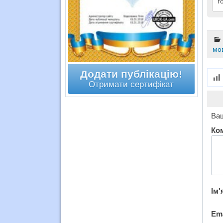
г
мо
Додати публікацію!
Отримати сертифікат
Ваш
Ко
Ім'
Em