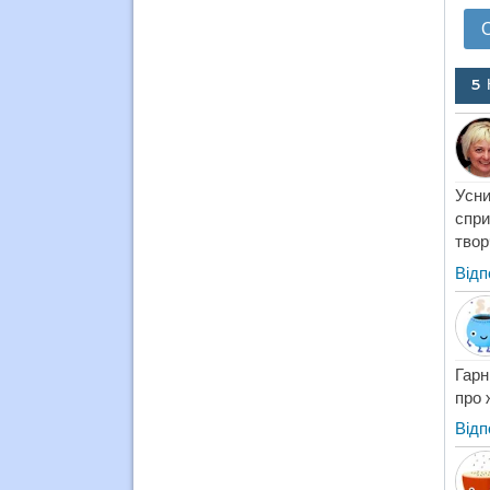
5 
Усни
спри
твор
Відп
Гарн
про 
Відп