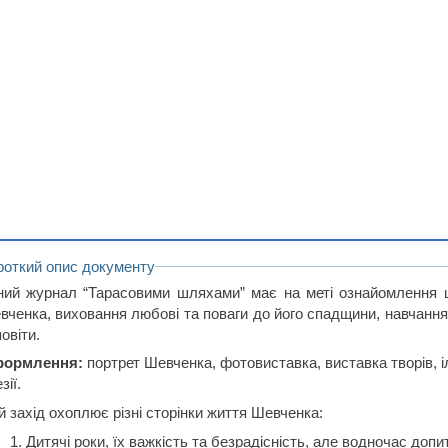
роткий опис документу
ний журнал “Тарасовими шляхами” має на меті ознайомлення 
вченка, виховання любові та поваги до його спадщини, навчання 
овіти.
ормлення:
портрет Шевченка, фотовиставка, виставка творів, і
зії.
 захід охоплює різні сторінки життя Шевченка:
Дитячі роки, їх важкість та безрадісність, але водночас допи