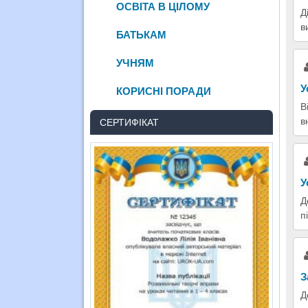
ОСВІТА В ЦІЛОМУ
Д
в
БАТЬКАМ
УЧНЯМ
У
КОРИСНІ ПОРАДИ
В
в
СЕРТИФІКАТ
У
Д
п
З
Д