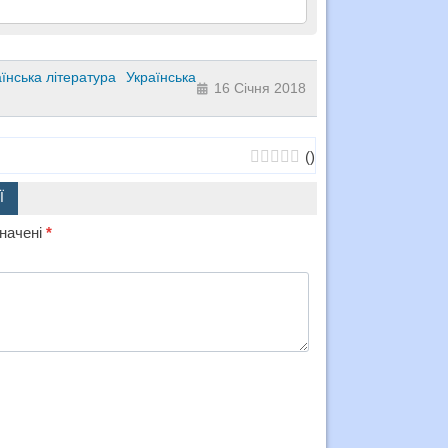
їнська література
Українська
16 Січня 2018
(
)
Ї
значені
*