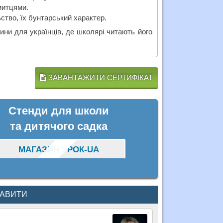
митцями.
ство, їх бунтарський характер.
ни для українців, де школярі читають його
ЗАВАНТАЖИТИ СЕРТИФІКАТ
Стенди для школи
та дитячого садка
МАГАЗИН УРОК-UA
КАВИТИ