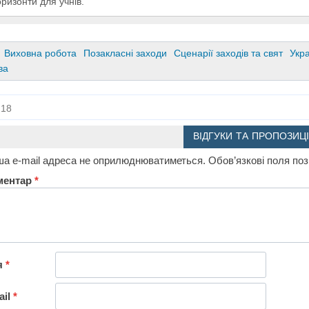
оризонти для учнів.
Виховна робота
Позакласні заходи
Сценарії заходів та свят
Укра
ва
18
ВІДГУКИ ТА ПРОПОЗИЦІ
а e-mail адреса не оприлюднюватиметься.
Обов’язкові поля по
ментар
*
я
*
ail
*