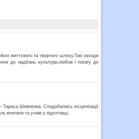
ого життєвого та творчого шляху.Такі заходи
ння до надбань культури,любов і погагу до
– Тараса Шевченка. Сподобались інсценізації
ь вчителя та учнів у підготовці.