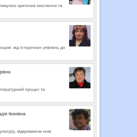
 стимулює критичне мислення та
нцом: від історичних уявлень до
рівна
ітературний процес та
дія Іванівна
ультуру, відкриваючи нові