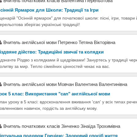
Вчитель початкових класів Валентина Перельотова
сінній Ярмарок для Школи: Традиції та Ігри
ценарій "Осінній ярмарок" для початкової школи: пісні, ігри, товари
ерельотова зберігає українські традиції!
Вчитель англійської мови Петренко Тетяна Вікторівна
іздвяне дійство: Традиційні звичаї та колядки
ідзначте Різдво з колядками й щедрівками! Зануртесь у традиції чере
олитву за мир. Тепло сімейних цінностей чекає на вас.
Вчитель англійської мови Мовчан Валентина Валентинівна
рок 5 клас: Використання "can" англійської мови
лан уроку в 5 класі: вдосконалення вживання 'can' у всіх типах рече
овленнєвих навичок, гордість за англійську мову.
Вчитель початкових класів Зінченко Зінаїда Трохимівна
іртуальна подорож Грецією: Здоровий спосіб життя