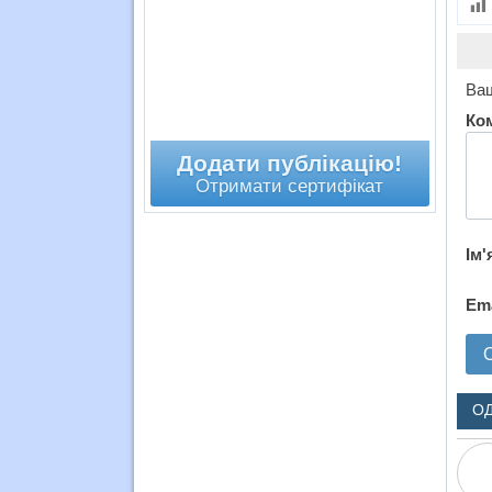
Ваш
Ко
Додати публікацію!
Отримати сертифікат
Ім'
Em
О