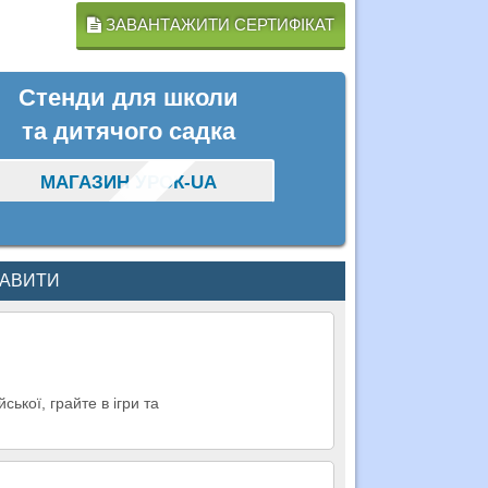
ЗАВАНТАЖИТИ СЕРТИФІКАТ
Стенди для школи
та дитячого садка
МАГАЗИН УРОК-UA
КАВИТИ
ької, грайте в ігри та