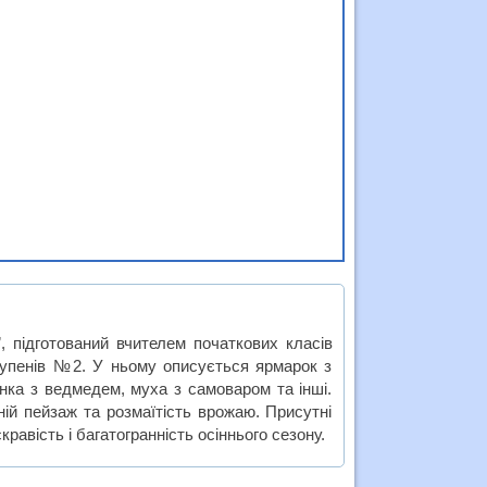
 підготований вчителем початкових класів
тупенів №2. У ньому описується ярмарок з
ганка з ведмедем, муха з самоваром та інші.
ій пейзаж та розмаїтість врожаю. Присутні
равість і багатогранність осіннього сезону.