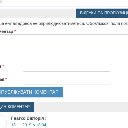
8
ВІДГУКИ ТА ПРОПОЗИЦІ
а e-mail адреса не оприлюднюватиметься.
Обов’язкові поля по
ментар
*
я
*
ail
*
ДИН КОМЕНТАР
Гнатко Вікторія
:
18.11.2019 о 18:04