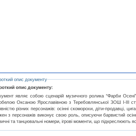
роткий опис документу
роткий опис документу:
кумент являє собою сценарій музичного ролика “Фарби Осені”,
рбелою Оксаною Ярославівною з Теребовлянської ЗОШ I-III с
явністю різних персонажів: осінні скоморохи, діти-продавці, ци
жен з персонажів виконує свою роль, описуючи барвистий осінн
ичні та танцювальні номери, ігрові моменти, що підкреслюють яск