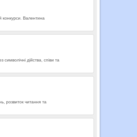
 й конкурси. Валентина
з символічні дійства, співи та
нь, розвиток читання та