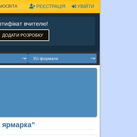
РЕЄСТРАЦІЯ
УВІЙТИ
МОСВІТА
тифікат вчителю!
ДОДАТИ РОЗРОБКУ
а ярмарка”