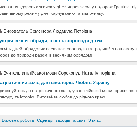
иховання здорових звичок у дітей через заочну подорож Грецією: ві
равильному режиму дня, харчуванню та відпочинку.
Вихователь Семенюра Людмила Петрівна
устріч весни: обряди, пісні та хороводи дітей
авчіть дітей обрядових веснянок, хороводів та традицій з нашою к
юбов до природи разом із весняним обрядом!
Вчитель англійської мови Сорокопуд Наталія Ігорівна
атріотичний захід для школярів: Любіть Україну
риєднуйтесь до патріотичного заходу з англійської мови, присвячено
ультуру та історію. Виховайте любов до рідного краю!
Виховна робота
Сценарії заходів та свят
3 клас