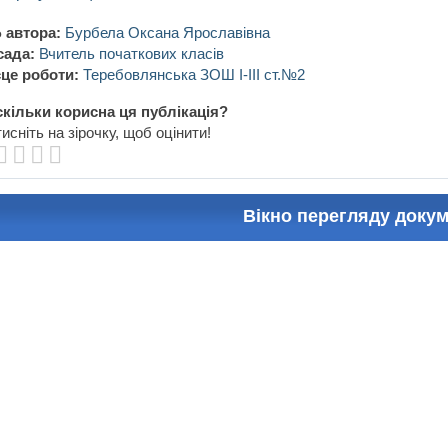
 автора:
Бурбела Оксана Ярославівна
сада:
Вчитель початкових класів
це роботи:
Теребовлянська ЗОШ I-III ст.№2
кільки корисна ця публікація?
исніть на зірочку, щоб оцінити!
Вікно перегляду доку