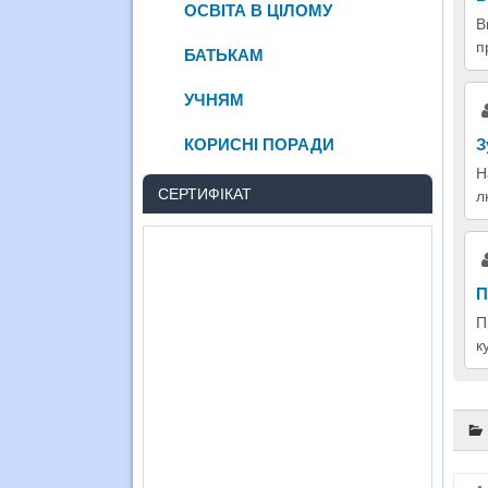
ОСВІТА В ЦІЛОМУ
В
п
БАТЬКАМ
УЧНЯМ
КОРИСНІ ПОРАДИ
З
Н
СЕРТИФІКАТ
л
П
П
к