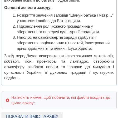
вихованні поваги до батьків і рідної землі.
Основні аспекти заходу:
Розкриття значення заповіді “Шануй батька і матір…”
у контексті любові до Батьківщини.
Підкреслення ролі кожного громадянина у
збереженні та передачі культурної спадщини.
Наголос на самопожертві заради здобуття і
збереження національних цінностей, ілюстрований
прикладом життя та вчення Ісуса Христа.
Захід передбачає використання ілюстративних матеріалів,
кобзаря, ікон, проектора, та лампадок, створюючи
атмосферу глибокої поваги та пошани до минулого і
сучасності України, її духовних традицій і культурних
надбань.
Натисніть нижче, щоб побачити, які файли входять до
цього архіву:
ПОКАЗАТИ ВМІСТ АРХІВУ