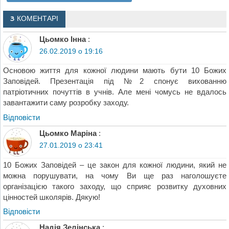
3 КОМЕНТАРІ
Цьомко Інна
:
26.02.2019 о 19:16
Основою життя для кожної людини мають бути 10 Божих
Заповідей. Презентація під №2 спонує вихованню
патріотичних почуттів в учнів. Але мені чомусь не вдалось
завантажити саму розробку заходу.
Відповіcти
Цьомко Маріна
:
27.01.2019 о 23:41
10 Божих Заповідей – це закон для кожної людини, який не
можна порушувати, на чому Ви ще раз наголошуєте
організацією такого заходу, що сприяє розвитку духовних
цінностей школярів. Дякую!
Відповіcти
Надія Зелінська
: