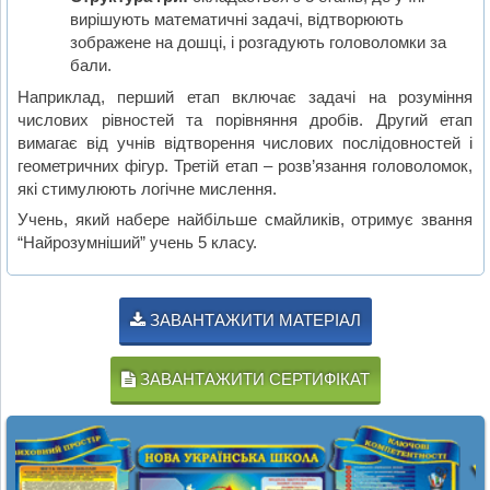
вирішують математичні задачі, відтворюють
зображене на дошці, і розгадують головоломки за
бали.
Наприклад, перший етап включає задачі на розуміння
числових рівностей та порівняння дробів. Другий етап
вимагає від учнів відтворення числових послідовностей і
геометричних фігур. Третій етап – розв’язання головоломок,
які стимулюють логічне мислення.
Учень, який набере найбільше смайликів, отримує звання
“Найрозумніший” учень 5 класу.
ЗАВАНТАЖИТИ МАТЕРІАЛ
ЗАВАНТАЖИТИ СЕРТИФІКАТ