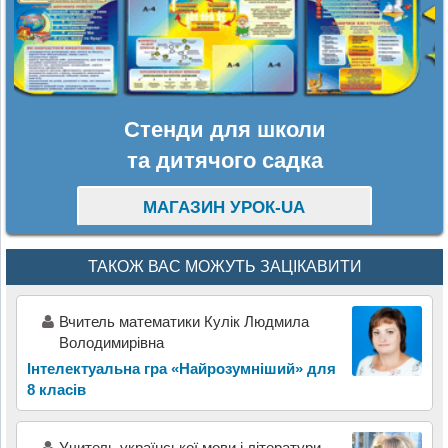
Стенди для школи
та дитячого садка
МАГАЗИН УРОК-UA
ТАКОЖ ВАС МОЖУТЬ ЗАЦІКАВИТИ
Вчитель математики Кулік Людмила
Володимирівна
Інтелектуальна гра «Найрозумніший» для
8 класів
Учитель української мови і літератури