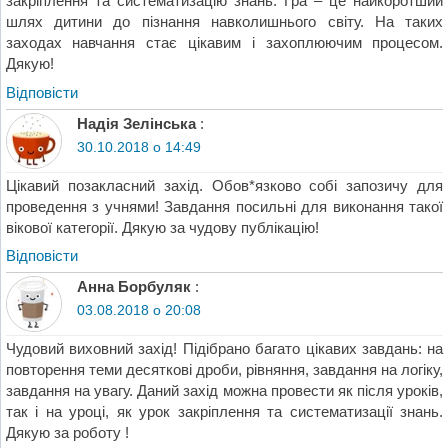
закріплення та систематизацію знань. Гра – це найкоротший
шлях дитини до пізнання навколишнього світу. На таких
заходах навчання стає цікавим і захоплюючим процесом.
Дякую!
Відповіcти
Надія Зелінська
:
30.10.2018 о 14:49
Цікавий позакласний захід. Обов*язково собі запозичу для
проведення з учнями! Завдання посильні для виконання такої
вікової категорії. Дякую за чудову публікацію!
Відповіcти
Анна Борбуляк
:
03.08.2018 о 20:08
Чудовий виховний захід! Підібрано багато цікавих завдань: на
повторення теми десяткові дроби, рівняння, завдання на логіку,
завдання на увагу. Даний захід можна провести як після уроків,
так і на уроці, як урок закріплення та систематизації знань.
Дякую за роботу !