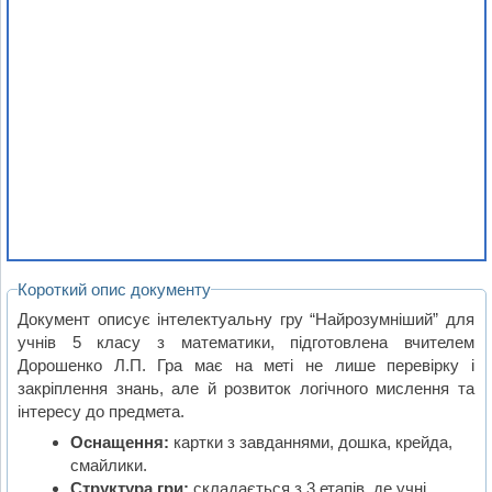
Короткий опис документу
Документ описує інтелектуальну гру “Найрозумніший” для
учнів 5 класу з математики, підготовлена вчителем
Дорошенко Л.П. Гра має на меті не лише перевірку і
закріплення знань, але й розвиток логічного мислення та
інтересу до предмета.
Оснащення:
картки з завданнями, дошка, крейда,
смайлики.
Структура гри:
складається з 3 етапів, де учні