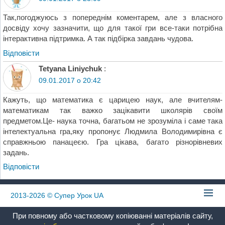
Так,погоджуюсь з попереднім коментарем, але з власного
досвіду хочу зазначити, що для такої гри все-таки потрібна
інтерактивна підтримка. А так підбірка завдань чудова.
Відповіcти
Tetyana Liniychuk
:
09.01.2017 о 20:42
Кажуть, що математика є царицею наук, але вчителям-
математикам так важко зацікавити школярів своїм
предметом.Це- наука точна, багатьом не зрозуміла і саме така
інтелектуальна гра,яку пропонує Людмила Володимирівна є
справжньою панацеєю. Гра цікава, багато різнорівневих
задань.
Відповіcти
2013-2026
© Супер Урок UA
При повному або частковому копіюванні матеріалів сайту,