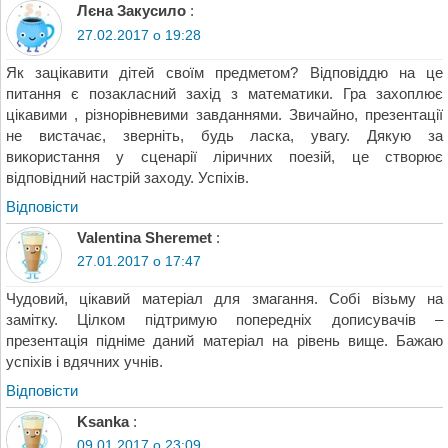
Лєна Закусило
:
27.02.2017 о 19:28
Як зацікавити дітей своїм предметом? Відповіддю на це
питання є позакласний захід з математики. Гра захоплює
цікавими , різнорівневими завданнями. Звичайно, презентації
не вистачає, зверніть, будь ласка, увагу. Дякую за
використання у сценарії ліричних поезій, це створює
відповідний настрій заходу. Успіхів.
Відповіcти
Valentina Sheremet
:
27.01.2017 о 17:47
Чудовий, цікавий матеріал для змагання. Собі візьму на
замітку. Цілком підтримую попередніх дописувачів –
презентація підніме даний матеріал на рівень вище. Бажаю
успіхів і вдячних учнів.
Відповіcти
Ksanka
:
09.01.2017 о 23:09