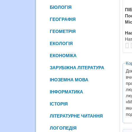
БІОЛОГІЯ
ПІБ
По
ГЕОГРАФІЯ
Міс
ГЕОМЕТРІЯ
Нас
Нат
ЕКОЛОГІЯ
ЕКОНОМІКА
Ко
ЗАРУБІЖНА ЛІТЕРАТУРА
До
вч
ІНОЗЕМНА МОВА
пр
лю
ІНФОРМАТИКА
лю
«М
ІСТОРІЯ
як
по
ЛІТЕРАТУРНЕ ЧИТАННЯ
ЛОГОПЕДІЯ