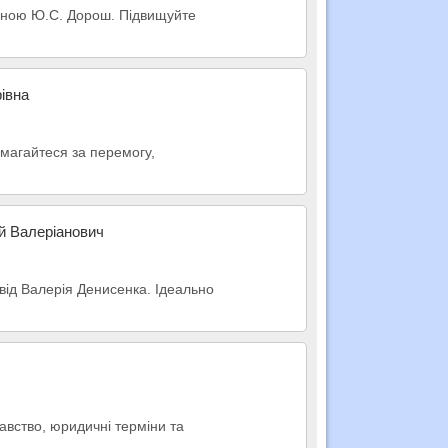
еною Ю.С. Дорош. Підвищуйте
івна
змагайтеся за перемогу,
й Валеріанович
від Валерія Денисенка. Ідеально
авство, юридичні терміни та