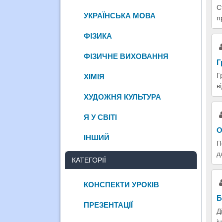
С
УКРАЇНСЬКА МОВА
п
ФІЗИКА
ФІЗИЧНЕ ВИХОВАННЯ
Г
Г
ХІМІЯ
в
ХУДОЖНЯ КУЛЬТУРА
Я У СВІТІ
О
ІНШИЙ
П
д
КАТЕГОРІЇ
КОНСПЕКТИ УРОКІВ
Б
ПРЕЗЕНТАЦІЇ
Д
і