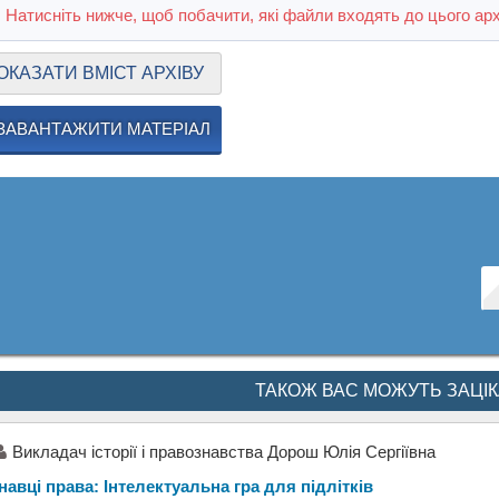
Натисніть нижче, щоб побачити, які файли входять до цього арх
ОКАЗАТИ ВМІСТ АРХІВУ
ЗАВАНТАЖИТИ МАТЕРІАЛ
ТАКОЖ ВАС МОЖУТЬ ЗАЦІ
Викладач історії і правознавства Дорош Юлія Сергіївна
навці права: Інтелектуальна гра для підлітків