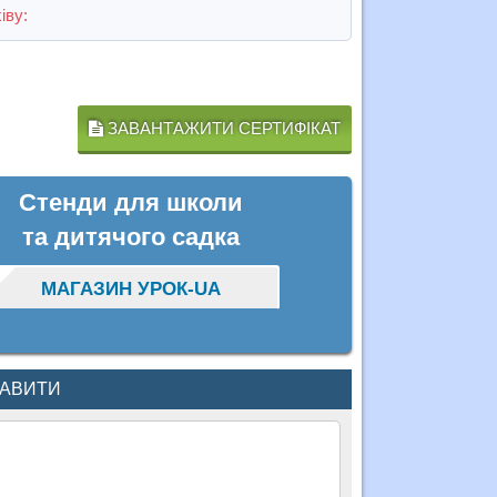
іву:
ЗАВАНТАЖИТИ СЕРТИФІКАТ
Стенди для школи
та дитячого садка
МАГАЗИН УРОК-UA
КАВИТИ