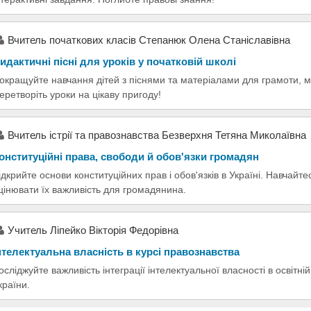
Вчитель початкових класів Степанюк Олена Станіславівна
идактичні пісні для уроків у початковій школі
окращуйте навчання дітей з піснями та матеріалами для грамоти, 
еретворіть уроки на цікаву пригоду!
Вчитель істрії та правознавства Безверхня Тетяна Миколаївна
онституційні права, свободи й обов'язки громадян
ідкрийте основи конституційних прав і обов'язків в Україні. Навчайт
цінювати їх важливість для громадянина.
Учитель Ліпейко Вікторія Федорівна
нтелектуальна власність в курсі правознавства
осліджуйте важливість інтеграції інтелектуальної власності в освітні
країни.