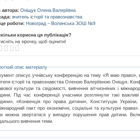
 автора:
Оніщук Олена Валеріївна
сада:
вчитель історії та правознавства
це роботи:
Новоград – Волинська ЗОШ №9
кільки корисна ця публікація?
исніть на зірочку, щоб оцінити!
роткий опис матеріалу
кумент описує учнівську конференцію на тему «Я маю право», 
ителя історії та правознавства Оленою Валеріївною Оніщук. Кон
авової культури та свідомості, вивчення вітчизняних і міжнар
дини. Під час конференції учасники розглянули такі важлив
дини», «Конвенція про права дитини», Конституцію України,
іжнародний пакт про економічні, соціальні та культурні права»
их можна звертатися у випадку порушення прав дитини. Вклю
дальшого вивчення теми.