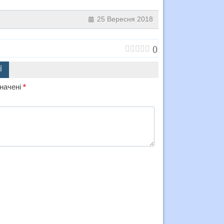
25 Вересня 2018
(
)
Ї
значені
*