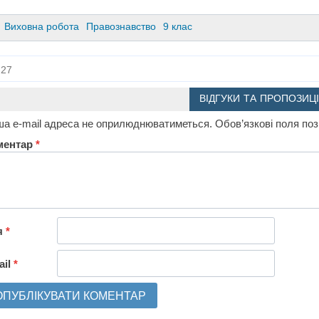
Виховна робота
Правознавство
9 клас
27
ВІДГУКИ ТА ПРОПОЗИЦІ
а e-mail адреса не оприлюднюватиметься.
Обов’язкові поля по
ментар
*
я
*
ail
*