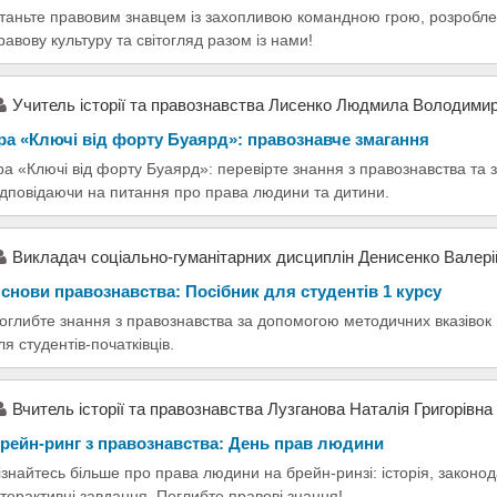
таньте правовим знавцем із захопливою командною грою, розробл
равову культуру та світогляд разом із нами!
Учитель історії та правознавства Лисенко Людмила Володимир
ра «Ключі від форту Буаярд»: правознавче змагання
ра «Ключі від форту Буаярд»: перевірте знання з правознавства та 
ідповідаючи на питання про права людини та дитини.
Викладач соціально-гуманітарних дисциплін Денисенко Валері
снови правознавства: Посібник для студентів 1 курсу
оглибте знання з правознавства за допомогою методичних вказівок 
ля студентів-початківців.
Вчитель історії та правознавства Лузганова Наталія Григорівна
рейн-ринг з правознавства: День прав людини
ізнайтесь більше про права людини на брейн-ринзі: історія, законод
нтерактивні завдання. Поглибте правові знання!