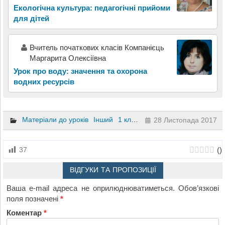
Екологічна культура: педагогічні прийоми
для дітей
Вчитель початкових класів Компанієць
Маргарита Олексіївна
Урок про воду: значення та охорона
водних ресурсів
Матеріали до уроків
Інший
1 клас
2 клас
3 клас
4 клас
28 Листопада 2017
(
)
37
ВІДГУКИ ТА ПРОПОЗИЦІЇ
Ваша e-mail адреса не оприлюднюватиметься.
Обов’язкові
поля позначені
*
Коментар
*