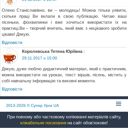
Олено Станіславівно, ви – молодець! Можна тільки уявити,
скільки праці Ви вклали в свою публікацію. Читаю ваші
пісеньки, фізхвилинки і вже хочеться використати їх на
практиці.Ви – творчий вчитель, який вміє з нецікавого зробити
цікаве! Дякую.
Відповіcти
Королевська Тетяна Юріївна
:
29.11.2017 о 15:00
Дякую, дуже люблю дидактичний матеріал, який є практичним,
можна використати на уроках, текст віршів, пісень, містить у
собі навчальну інформацію та виховні моменти.
Відповіcти
2013-2026
© Супер Урок UA
При повному або частковому копіюванні матеріалів сайту,
клікабельне посилання
на сайт обов'язкове!