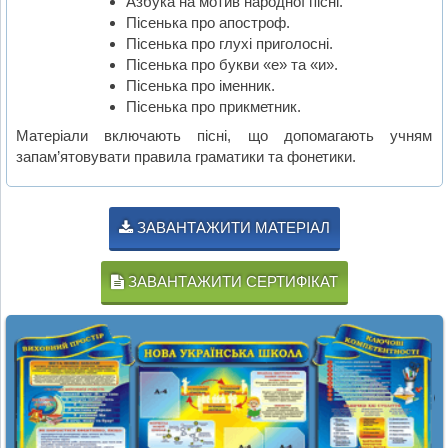
Азбука на мотив народної пісні.
Пісенька про апостроф.
Пісенька про глухі приголосні.
Пісенька про букви «е» та «и».
Пісенька про іменник.
Пісенька про прикметник.
Матеріали включають пісні, що допомагають учням
запам’ятовувати правила граматики та фонетики.
ЗАВАНТАЖИТИ МАТЕРІАЛ
ЗАВАНТАЖИТИ СЕРТИФІКАТ