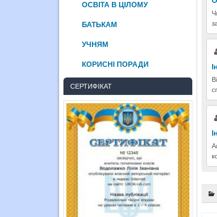
О
ОСВІТА В ЦІЛОМУ
Ч
з
БАТЬКАМ
УЧНЯМ
КОРИСНІ ПОРАДИ
І
В
СЕРТИФІКАТ
с
І
А
к