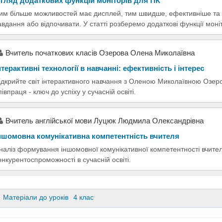
гляд додаткових функцій моніторів для ПК
им більше можливостей має дисплей, тим швидше, ефективніше та 
авдання або відпочивати. У статті розберемо додаткові функції моніт
Вчитель початкових класів Озерова Олена Миколаївна
нтерактивні технології в навчанні: ефективність і інтерес
ідкрийте світ інтерактивного навчання з Оленою Миколаївною Озеро
півпраця - ключ до успіху у сучасній освіті.
Вчитель англійської мови Луцюк Людмила Олександрівна
ншомовна комунікативна компетентність вчителя
наліз формування іншомовної комунікативної компетентності вчите
онкурентоспроможності в сучасній освіті.
Матеріали до уроків
4 клас