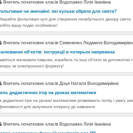
Вчитель початкових класів Водолажко Лілія Іванівна
ольговані чи звичайні: які кульки обрати для свята?
бирайте фольговані кулі для створення незабутнього декору свята. Д
робіть вашу подію особливою!
Вчитель початкових класів Семененко Людмила Володимирівн
алювання об'єктів: інструкції в чотирьох напрямках
авчіться малювати павучка, корабель та інші об'єкти за допомогою л
аперу чи електронного формату!
Вчитель початкових класів Доця Наталя Володимирівна
оль дидактичних ігор на уроках математики
к дидактичні ігри на уроках математики розвивають логіку і увагу ш
фективності для залучення інтересу до навчання.
Вчитель початкових класів Водолажко Лілія Іванівна