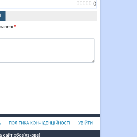
(
)
Ї
значені
*
А
ПОЛІТИКА КОНФІДЕНЦІЙНОСТІ
УВІЙТИ
 сайт обов'язкове!