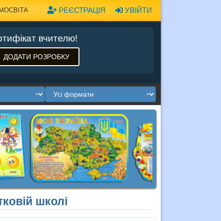
РЕЄСТРАЦІЯ
УВІЙТИ
МОСВІТА
тифікат вчителю!
ДОДАТИ РОЗРОБКУ
тковій школі