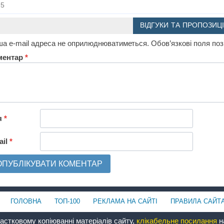
5
ВІДГУКИ ТА ПРОПОЗИЦІ
а e-mail адреса не оприлюднюватиметься.
Обов’язкові поля по
ментар
*
я
*
ail
*
ГОЛОВНА
ТОП-100
РЕКЛАМА НА САЙТІ
ПРАВИЛА САЙТ
астковому копіюванні матеріалів сайту,
клікабельне посилання
на