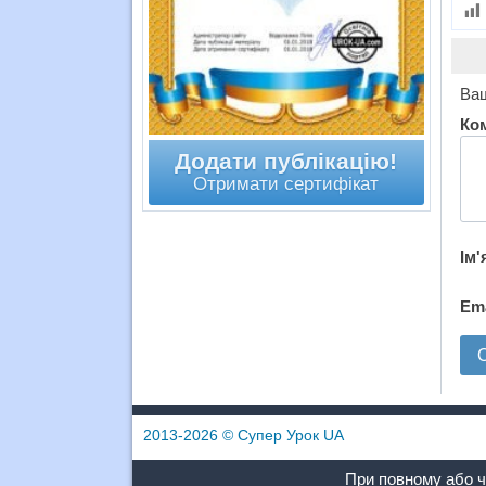
Ваш
Ко
Додати публікацію!
Отримати сертифікат
Ім'
Em
2013-2026
© Супер Урок UA
При повному або ч