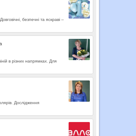
овговічні, безпечні та яскраві –
а
іній в різних напрямках. Для
колярів. Дослідження