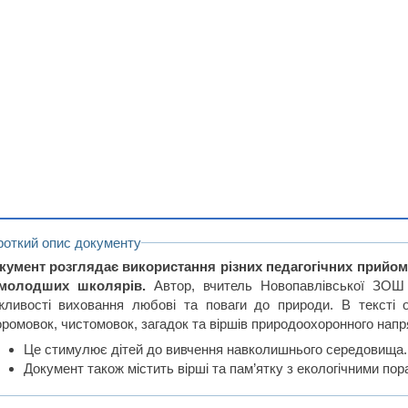
роткий опис документу
кумент розглядає використання різних педагогічних прийом
молодших школярів.
Автор, вчитель Новопавлівської ЗОШ І
жливості виховання любові та поваги до природи. В тексті 
оромовок, чистомовок, загадок та віршів природоохоронного напр
Це стимулює дітей до вивчення навколишнього середовища.
Документ також містить вірші та пам’ятку з екологічними по