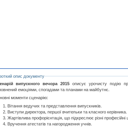
роткий опис документу
енарій випускного вечора 2015
описує урочисту подію пр
повнений емоціями, спогадами та планами на майбутнє.
новні моменти сценарію:
Вітання ведучих та представлення випускників.
Виступи директора, першої вчительки та класного керівника.
Жартівлива профорієнтація, що підкреслює різні професійні
Вручення атестатів та нагородження учнів.