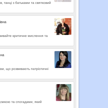
, танці з батьками та святковий
івна
звивайте критичне мислення та
вна
ам, що розвивають патріотичні
узикою та спогадами, який