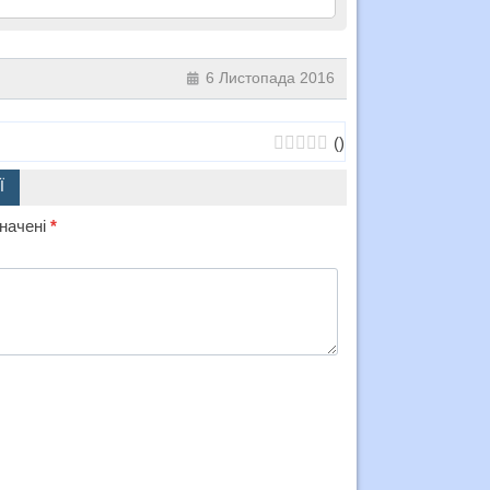
6 Листопада 2016
(
)
Ї
значені
*