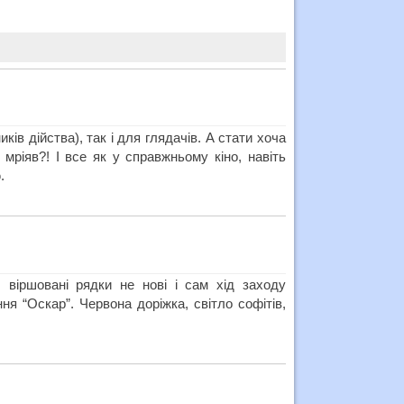
ів дійства), так і для глядачів. А стати хоча
 мріяв?! І все як у справжньому кіно, навіть
.
 віршовані рядки не нові і сам хід заходу
ння “Оскар”. Червона доріжка, світло софітів,