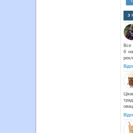
3 
Все 
б на
рекл
Відп
Ціка
трад
овац
Відп