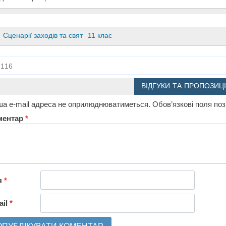
Сценарії заходів та свят
11 клас
116
ВІДГУКИ ТА ПРОПОЗИЦІ
а e-mail адреса не оприлюднюватиметься.
Обов’язкові поля по
ментар
*
я
*
ail
*