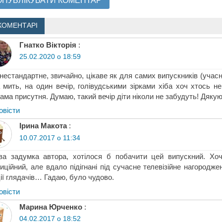
КОМЕНТАРІ
Гнатко Вікторія
:
25.02.2020 о 18:59
нестандартне, звичайно, цікаве як для самих випускників (учасник
 мить, на один вечір, голівудськими зірками хіба хоч хтось не
ама присутня. Думаю, такий вечір діти ніколи не забудуть! Дякую
овіcти
Ірина Макота
:
10.07.2017 о 11:34
ва задумка автора, хотілося б побачити цей випускний. Хоч
иційний, але вдало підігнані під сучасне телевізійне нагородже
ії глядачів… Гадаю, було чудово.
овіcти
Марина Юрченко
:
04.02.2017 о 18:52