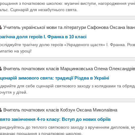
рощання з початковою школою: музичні виступи, нагородження учнів
альс. Сценарій для незабутнього свята.
Учитель української мови та літератури Сафонова Оксана Іван
рагічна доля героїв І. Франка в 10 класі
осліджуйте трагічну долю героїв «Украденого щастя» І. Франка. Ро
мпатію на уроці!
Вчитель початкових класів Марцинковська Олена Олександрі
ценарій зимового свята: традиції Різдва в Україні
ідкрийте для себе сценарій святкового заходу з колядками та обряд
очуття у дітей.
Вчитель початкових класів Кобзун Оксана Миколаївна
вято закінчення 4-го класу: Вступ до нових обріїв
риєднуйтесь до теплого святкового заходу з врученням дипломів, м
ідзначає прощання з початковою школою.