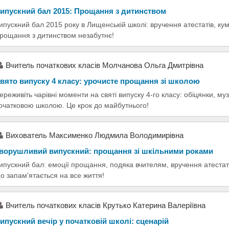
ипускний бал 2015: Прощання з дитинством
ипускний бал 2015 року в Лищенській школі: вручення атестатів, ку
рощання з дитинством незабутнє!
Вчитель початкових класів Молчанова Ольга Дмитрівна
вято випуску 4 класу: урочисте прощання зі школою
ереживіть чарівні моменти на святі випуску 4-го класу: обіцянки, му
очатковою школою. Це крок до майбутнього!
Вихователь Максименко Людмила Володимирівна
ворушливий випускний: прощання зі шкільними роками
ипускний бал: емоції прощання, подяка вчителям, вручення атестатів
о запам'ятається на все життя!
Вчитeль початкових класів Крутько Катeрина Валeріївна
ипускний вечір у початковій школі: сценарій