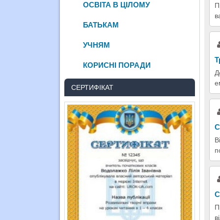
ОСВІТА В ЦІЛОМУ
П
в
БАТЬКАМ
УЧНЯМ
Т
КОРИСНІ ПОРАДИ
Д
е
СЕРТИФІКАТ
С
В
п
С
П
в