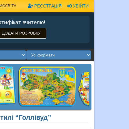
РЕЄСТРАЦІЯ
УВІЙТИ
МОСВІТА
тифікат вчителю!
ДОДАТИ РОЗРОБКУ
стилі “Голлівуд”