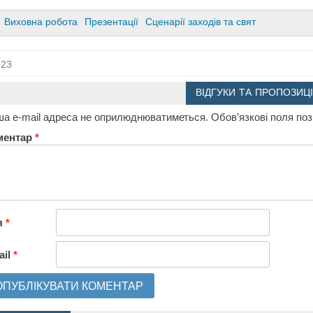
Виховна робота
Презентації
Сценарії заходів та свят
23
ВІДГУКИ ТА ПРОПОЗИЦІ
а e-mail адреса не оприлюднюватиметься.
Обов’язкові поля по
ментар
*
я
*
ail
*