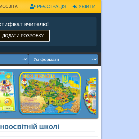
РЕЄСТРАЦІЯ
УВІЙТИ
МОСВІТА
тифікат вчителю!
ДОДАТИ РОЗРОБКУ
ьноосвітній школі