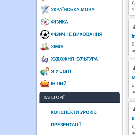
Д
м
УКРАЇНСЬКА МОВА
ФІЗИКА
ФІЗИЧНЕ ВИХОВАННЯ
І
В
ХІМІЯ
о
ХУДОЖНЯ КУЛЬТУРА
Я У СВІТІ
М
ІНШИЙ
В
в
КАТЕГОРІЇ
КОНСПЕКТИ УРОКІВ
К
ПРЕЗЕНТАЦІЇ
Д
н