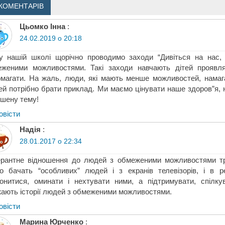
КОМЕНТАРІВ
Цьомко Інна
:
24.02.2019 о 20:18
у нашій школі щорічно проводимо заходи “Дивіться на нас,
еженими можливостями. Такі заходи навчають дітей проявля
магати. На жаль, люди, які мають менше можливостей, намага
й потрібно брати приклад. Ми маємо цінувати наше здоров”я, 
шену тему!
овіcти
Надія
:
28.01.2017 о 22:34
рантне відношення до людей з обмеженими можливостями тре
о бачать “особливих” людей і з екранів телевізорів, і в 
онитися, оминати і нехтувати ними, а підтримувати, спілк
ають історії людей з обмеженими можливостями.
овіcти
Марина Юрченко
: