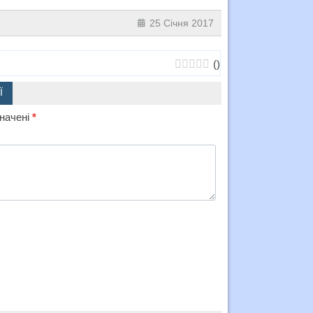
25 Січня 2017
(
)
Ї
значені
*