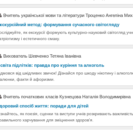
Вчитель української мови та літератури Троценко Ангеліна Ми
кскурсійний метод: формування сучасного світогляду
осліджуйте, як екскурсії формують культурно-науковий світогляд учн
атріотизму і естетичного смаку.
Вихователь Шевченко Тетяна Іванівна
світа підлітків: правда про куріння та алкоголь
ідмовся від шкідливих звичок! Дізнайся про шкоду нікотину і алкоголю
алюнки, факти й афоризми.
Вчитель початкових класів Кузнецова Наталія Володимирівна
доровий спосіб життя: поради для дітей
ізнайтесь, як поезія, сценки та виступи учнів розкривають важливість
равильного харчування для зміцнення здоров'я.