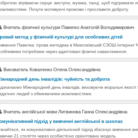
обротою зігріваючи серця: виступи, музика, танці, щоб підтримати
ожливостями. Почути мотивуючі промови і прославити доброту.
Вчитель фізичної культури Павелко Анатолій Володимирович
гровий метод у фізичній культурі для особливих дітей
ивчення Павелка: ігрова методика в Миколаївській СЗОШ-Інтернат №
собливими потребами через адаптовані фізичні навантаження.
Вихователь Коваленко Олена Олександрівна
іжнародний день інвалідів: чуйність та доброта
ідзначаємо Міжнародний день інвалідів, виховуючи моральні якості т
идатних людей з обмеженими можливостями.
Вчитель англійської мови Литвинова Ганна Олександрівна
омунікативний підхід у вивченні англійської в школах
ізнайтеся, як комунікативно-діяльнісний підхід збагачує вивчення ан
авички 21 століття через особистісно орієнтовану модель.