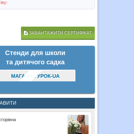
іву:
ЗАВАНТАЖИТИ СЕРТИФІКАТ
Стенди для школи
та дитячого садка
МАГАЗИН УРОК-UA
КАВИТИ
кторівна