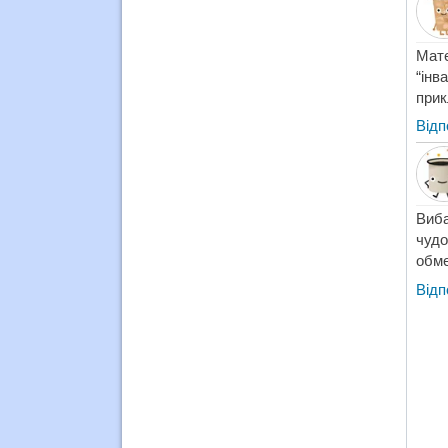
Мате
“ін
прик
Відп
Виба
чудо
обме
Відп