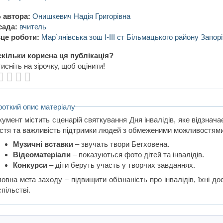
 автора:
Онишкевич Надія Григорівна
сада:
вчитель
це роботи:
Мар`янівська зош I-III ст Більмацького району Запорі
кільки корисна ця публікація?
исніть на зірочку, щоб оцінити!
роткий опис матеріалу
кумент містить сценарій святкування Дня інвалідів, яке відзнач
стя та важливість підтримки людей з обмеженими можливостями.
Музичні вставки
– звучать твори Бетховена.
Відеоматеріали
– показуються фото дітей та інвалідів.
Конкурси
– діти беруть участь у творчих завданнях.
овна мета заходу – підвищити обізнаність про інвалідів, їхні до
пільстві.