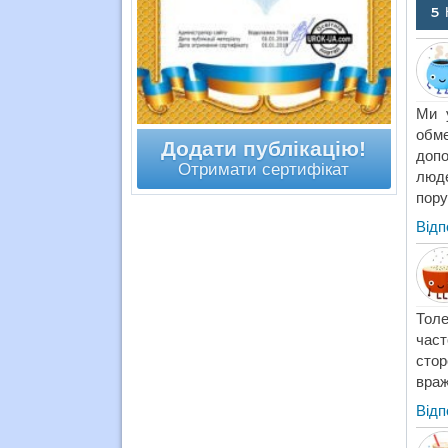
5 
Ми 
обм
Додати публікацію!
допо
Отримати сертифікат
люде
пору
Відп
Толе
част
стор
враж
Відп