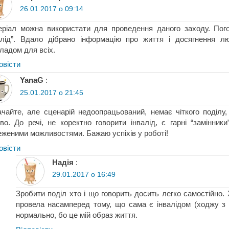
26.01.2017 о 09:14
ріал можна використати для проведення даного заходу. Пог
валід”. Вдало дібрано інформацію про життя і досягнення 
ладом для всіх.
овіcти
YanaG
:
25.01.2017 о 21:45
чайте, але сценарій недоопрацьований, немає чіткого поділу,
во. До речі, не коректно говорити інвалід, є гарні “замінни
женими можливостями. Бажаю успіхів у роботі!
овіcти
Надія
:
29.01.2017 о 16:49
Зробити поділ хто і що говорить досить легко самостійно. 
провела насамперед тому, що сама є інвалідом (ходжу з
нормально, бо це мій образ життя.