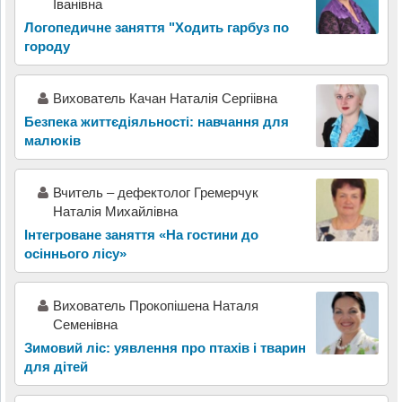
Іванівна
Логопедичне заняття "Ходить гарбуз по
городу
Вихователь Качан Наталія Сергіівна
Безпека життєдіяльності: навчання для
малюків
Вчитель – дефектолог Гремерчук
Наталія Михайлівна
Інтегроване заняття «На гостини до
осіннього лісу»
Вихователь Прокопішена Наталя
Семенівна
Зимовий ліс: уявлення про птахів і тварин
для дітей