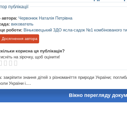
тор публікації
 автора:
Червонюк Наталія Петрівна
сада:
вихователь
це роботи:
Віньковецький ЗДО ясла-садок №1 комбінованого т
Досягнення автора
кільки корисна ця публікація?
исніть на зірочку, щоб оцінити!
: закріпити знання дітей з різноманіття природи України; погли
оли України і….
Вікно перегляду доку