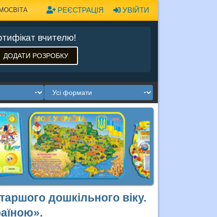
РЕЄСТРАЦІЯ
УВІЙТИ
МОСВІТА
тифікат вчителю!
ДОДАТИ РОЗРОБКУ
старшого дошкільного віку.
раїною».