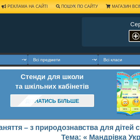
РЕКЛАМА НА САЙТІ
ПОШУК ПО САЙТУ
МАГАЗИН ВСІ
Сер
Стенди для школи
та шкільних кабінетів
ДІЗНАТИСЬ БІЛЬШЕ
аняття – з природознавства для дітей 
Тема: « Мандрівка Ук