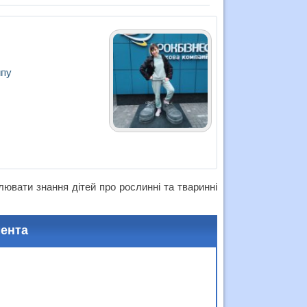
ипу
блювати знання дітей про рослинні та тваринні
мента