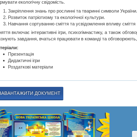
рмувати екологічну свідомість.
Закріплення знань про рослинні та тваринні символи України
Розвиток патріотизму та екологічної культури.
Навчання сортуванню сміття та усвідомлення впливу сміття 
няття включає інтерактивні ігри, психогімнастику, а також обго
конують завдання, вчаться працювати в команді та обговорюють, 
теріали:
Презентація
Дидактичні ігри
Роздаткові матеріали
ЗАВАНТАЖИТИ ДОКУМЕНТ