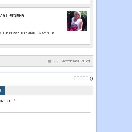
ла Петрівна
у з інтерактивними іграми та
25 Листопада 2024
(
)
Ї
значені
*