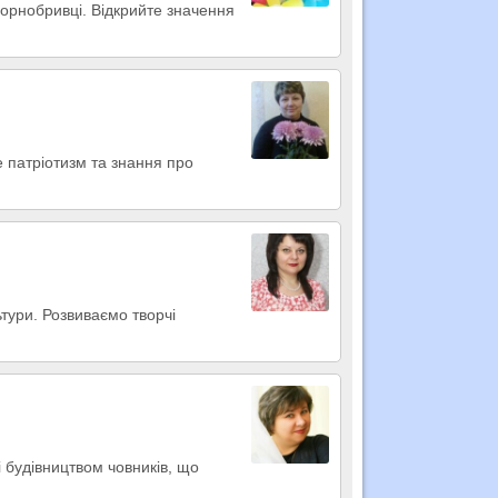
чорнобривці. Відкрийте значення
е патріотизм та знання про
ьтури. Розвиваємо творчі
і будівництвом човників, що