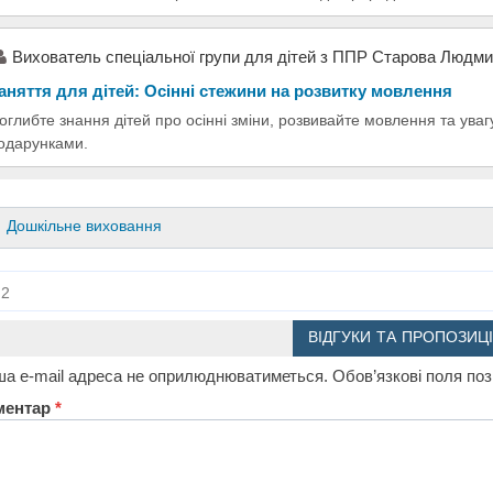
Вихователь спеціальної групи для дітей з ППР Старова Людми
аняття для дітей: Осінні стежини на розвитку мовлення
оглибте знання дітей про осінні зміни, розвивайте мовлення та уваг
одарунками.
Дошкільне виховання
2
ВІДГУКИ ТА ПРОПОЗИЦІ
а e-mail адреса не оприлюднюватиметься.
Обов’язкові поля по
ментар
*