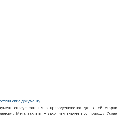
роткий опис документу
кумент описує заняття з природознавства для дітей старшо
раїною». Мета заняття – закріпити знання про природу Укра