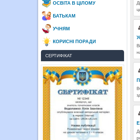
Д
ОСВІТА В ЦІЛОМУ
ц
БАТЬКАМ
УЧНЯМ
У
КОРИСНІ ПОРАДИ
В
н
СЕРТИФІКАТ
П
В
з
Е
Д
р