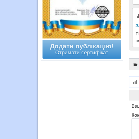
З
П
п
Додати публікацію!
Отримати сертифікат
Ваш
Ко