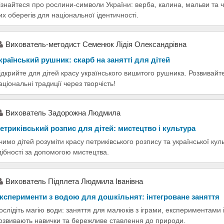
ізнайтеся про рослини-символи України: верба, калина, мальви та 
их оберегів для національної ідентичності.
Вихователь-методист Семенюк Лідія Олександрівна
країнський рушник: скарб на занятті для дітей
ідкрийте для дітей красу українського вишитого рушника. Розвивайт
аціональні традиції через творчість!
Вихователь Задорожна Людмила
етриківський розпис для дітей: мистецтво і культура
чимо дітей розуміти красу петриківського розпису та української кул
дібності за допомогою мистецтва.
Вихователь Підплета Людмила Іванівна
ксперименти з водою для дошкільнят: інтегроване заняття
ослідіть магію води: заняття для малюків з іграми, експериментами 
озвивають навички та бережливе ставлення до природи.