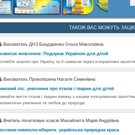
ТАКОЖ ВАС МОЖУТЬ ЗАЦІ
Вихователь ДНЗ Бондаренко Ольга Миколаївна
озвиток мовлення: Подорож Україною для дітей
оглибте знання про Україну та її символи через інтерактивні заняття:
Вихователь Прокопішена Наталя Семенівна
имовий ліс: уявлення про птахів і тварин для дітей
ивчайте життя птахів і тварин взимку з нашим інтегрованим заняттям
атематичні уявлення та любов до природи.
Вчитель початкових класів Михайлюта Марія Андріївна
ослини-символи-обереги: українська природна краса