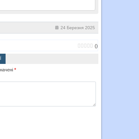
24 Березня 2025
(
)
Ї
значені
*