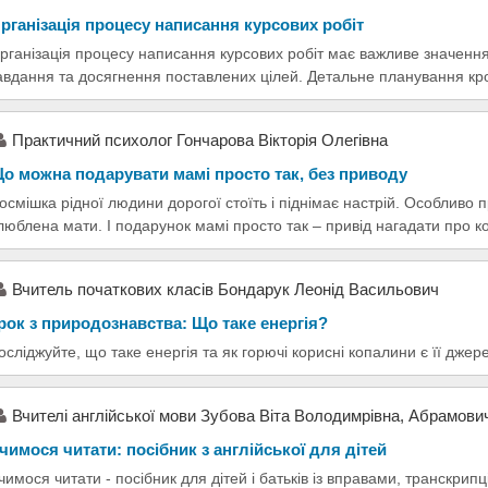
рганізація процесу написання курсових робіт
рганізація процесу написання курсових робіт має важливе значенн
авдання та досягнення поставлених цілей. Детальне планування кр
Практичний психолог Гончарова Вікторія Олегівна
о можна подарувати мамі просто так, без приводу
осмішка рідної людини дорогої стоїть і піднімає настрій. Особливо
люблена мати. І подарунок мамі просто так – привід нагадати про к
Вчитель початкових класів Бондарук Леонід Васильович
рок з природознавства: Що таке енергія?
осліджуйте, що таке енергія та як горючі корисні копалини є її джере
Вчителі англійської мови Зубова Віта Володимрівна, Абрамови
чимося читати: посібник з англійської для дітей
чимося читати - посібник для дітей і батьків із вправами, транскри