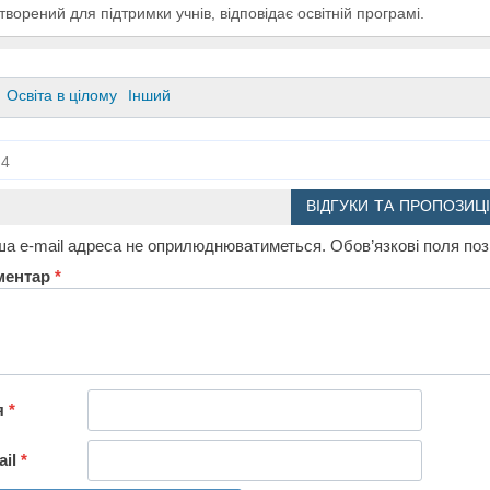
творений для підтримки учнів, відповідає освітній програмі.
Освіта в цілому
Інший
4
ВІДГУКИ ТА ПРОПОЗИЦІ
а e-mail адреса не оприлюднюватиметься.
Обов’язкові поля по
ментар
*
я
*
ail
*