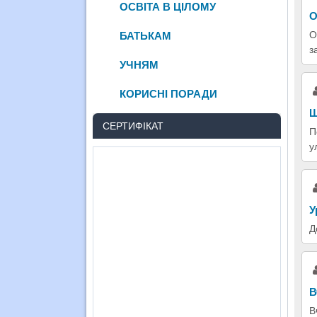
ОСВІТА В ЦІЛОМУ
О
О
БАТЬКАМ
з
УЧНЯМ
КОРИСНІ ПОРАДИ
Щ
СЕРТИФІКАТ
П
у
У
Д
В
В