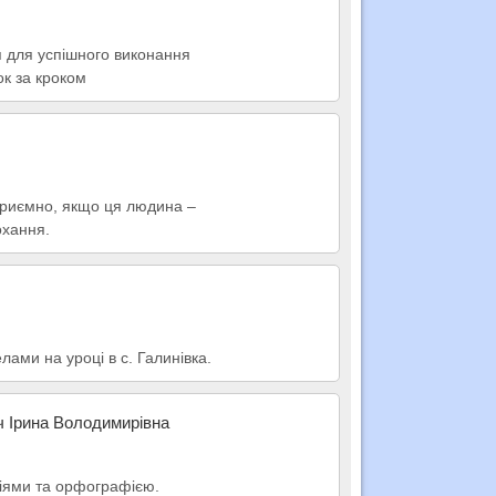
я для успішного виконання
ок за кроком
 приємно, якщо ця людина –
охання.
лами на уроці в с. Галинівка.
ч Ірина Володимирівна
пціями та орфографією.