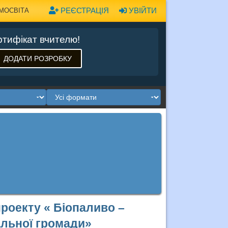
РЕЄСТРАЦІЯ
УВІЙТИ
МОСВІТА
тифікат вчителю!
ДОДАТИ РОЗРОБКУ
проекту « Біопаливо –
альної громади»