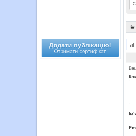
С
Додати публікацію!
Отримати сертифікат
Ваш
Ко
Ім'
Em