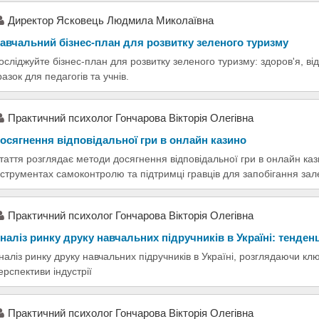
Директор Ясковець Людмила Миколаївна
авчальний бізнес-план для розвитку зеленого туризму
осліджуйте бізнес-план для розвитку зеленого туризму: здоров'я, від
разок для педагогів та учнів.
Практичний психолог Гончарова Вікторія Олегівна
осягнення відповідальної гри в онлайн казино
таття розглядає методи досягнення відповідальної гри в онлайн ка
нструментах самоконтролю та підтримці гравців для запобігання зал
Практичний психолог Гончарова Вікторія Олегівна
наліз ринку друку навчальних підручників в Україні: тенденц
наліз ринку друку навчальних підручників в Україні, розглядаючи клю
ерспективи індустрії
Практичний психолог Гончарова Вікторія Олегівна