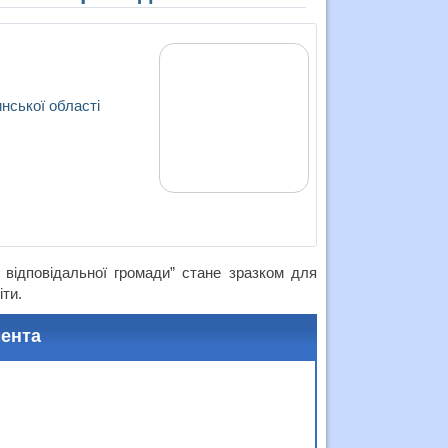
нської області
 відповідальної громади” стане зразком для
іти.
мента