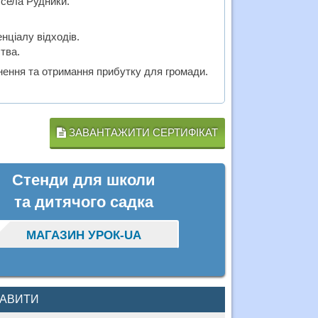
 села Рудники.
.
нціалу відходів.
тва.
нення та отримання прибутку для громади.
ЗАВАНТАЖИТИ СЕРТИФІКАТ
Стенди для школи
та дитячого садка
МАГАЗИН УРОК-UA
КАВИТИ