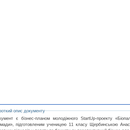
роткий опис документу
кумент є бізнес-планом молодіжного StartUp-проекту «Біопа
омади», підготовленим ученицею 11 класу Щербинською Анас