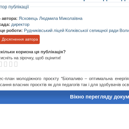
тор публікації
 автора:
Ясковець Людмила Миколаївна
сада:
директор
це роботи:
Рудниківський ліцей Колківської селищної ради Воли
Досягнення автора
кільки корисна ця публікація?
исніть на зірочку, щоб оцінити!
ес-план молодіжного проєкту “Біопаливо – оптимальна енергія
сання власних проєктів як для педагогів так і для здобувачів осв
Вікно перегляду доку