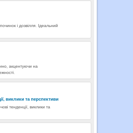
починок і дозвілля. Ідеальний
зино, акцентуючи на
ежності.
ії, виклики та перспективи
чові тенденції, виклики та