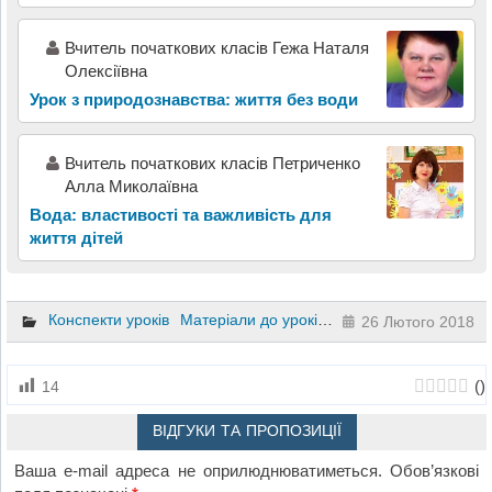
Вчитель початкових класів Гежа Наталя
Олексіївна
Урок з природознавства: життя без води
Вчитель початкових класів Петриченко
Алла Миколаївна
Вода: властивості та важливість для
життя дітей
Конспекти уроків
Матеріали до уроків
Природознавство
3 
26 Лютого 2018
(
)
14
ВІДГУКИ ТА ПРОПОЗИЦІЇ
Ваша e-mail адреса не оприлюднюватиметься.
Обов’язкові