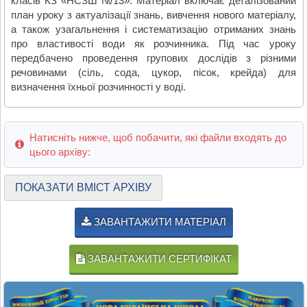
класів КЗ «НСЗШ №13». Матеріал включає деталізований
план уроку з актуалізації знань, вивчення нового матеріалу,
а також узагальнення і систематизацію отриманих знань
про властивості води як розчинника. Під час уроку
передбачено проведення групових дослідів з різними
речовинами (сіль, сода, цукор, пісок, крейда) для
визначення їхньої розчинності у воді.
Натисніть нижче, щоб побачити, які файли входять до
цього архіву:
ПОКАЗАТИ ВМІСТ АРХІВУ
ЗАВАНТАЖИТИ МАТЕРІАЛ
ЗАВАНТАЖИТИ СЕРТИФІКАТ