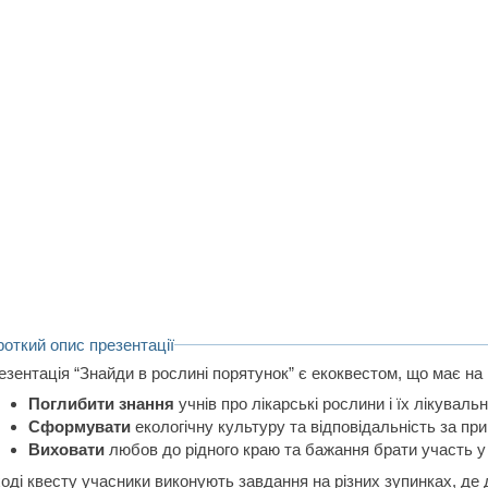
роткий опис презентації
зентація “Знайди в рослині порятунок” є екоквестом, що має на 
Поглибити знання
учнів про лікарські рослини і їх лікувальн
Сформувати
екологічну культуру та відповідальність за при
Виховати
любов до рідного краю та бажання брати участь у 
ході квесту учасники виконують завдання на різних зупинках, де 