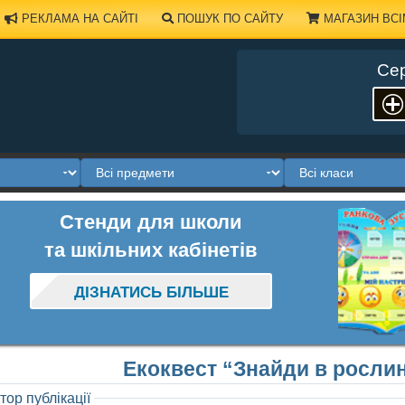
РЕКЛАМА НА САЙТІ
ПОШУК ПО САЙТУ
МАГАЗИН ВСІ
Сер
Стенди для школи
та шкільних кабінетів
ДІЗНАТИСЬ БІЛЬШЕ
Екоквест “Знайди в рослин
тор публікації