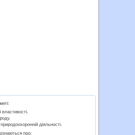
меті:
і властивості.
роду.
природоохоронній діяльності.
дізнаються про: