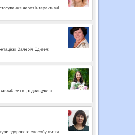
астосування через інтерактивні
ентацією Валерія Едигея;
 спосіб життя, підвищуючи
ьтури здорового способу життя