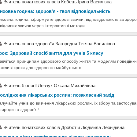
Вчитель початкових класів Кобець Ірина Василівна
иховна година: здоров'я - твоя відповідальність
иховна година: сформуйте здорові звички, відповідальність за здор
кідливих звичок через інтерактивні методи.
Вчитель основ здоров*я Загородня Тетяна Василівна
рок: Здоровий спосіб життя для учнів 5 класу
авчіться принципам здорового способу життя та моделям поведінки 
ажливі кроки для здорового майбутнього.
Вчитель біології Левчук Оксана Михайлівна
ослідження лікарських рослин: позакласний захід
алучайте учнів до вивчення лікарських рослин, їх збору та застосув
рироди та здоров'я!
Вчитель початкових класів Дроботій Людмила Леонідівна
авчання дітям розпізнаванню лікарських рослин