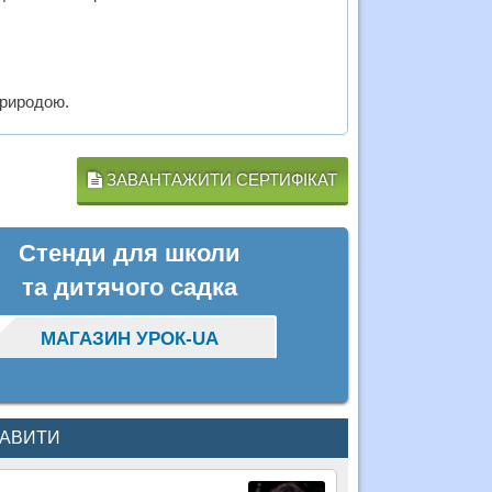
природою.
ЗАВАНТАЖИТИ СЕРТИФІКАТ
Стенди для школи
та дитячого садка
МАГАЗИН УРОК-UA
КАВИТИ