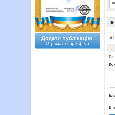
с
Додати публікацію!
Отримати сертифікат
Ваш
Ко
Ім'
Em