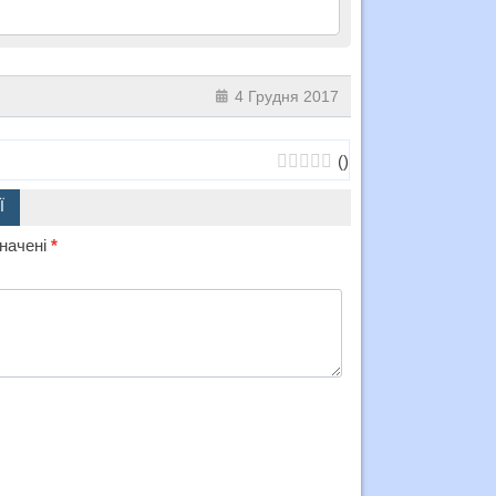
4 Грудня 2017
(
)
Ї
значені
*