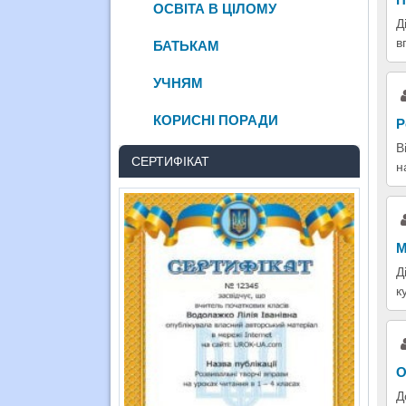
ОСВІТА В ЦІЛОМУ
Д
в
БАТЬКАМ
УЧНЯМ
КОРИСНІ ПОРАДИ
Р
В
СЕРТИФІКАТ
н
М
Д
к
О
Д