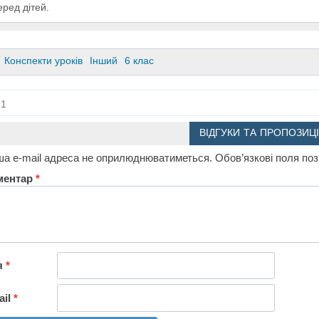
еред дітей.
Конспекти уроків
Інший
6 клас
1
ВІДГУКИ ТА ПРОПОЗИЦІ
а e-mail адреса не оприлюднюватиметься.
Обов’язкові поля по
ментар
*
я
*
ail
*