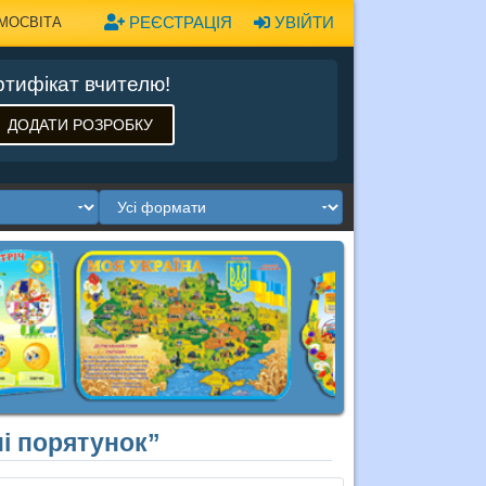
РЕЄСТРАЦІЯ
УВІЙТИ
МОСВІТА
тифікат вчителю!
ДОДАТИ РОЗРОБКУ
і порятунок”