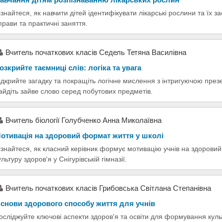
ізнайтеся, як навчити дітей ідентифікувати лікарські рослини та їх з
прави та практичні заняття.
Вчитель початкових класів Седель Тетяна Василівна
озкрийте таємниці слів: логіка та увага
ідкрийте загадку та покращіть логічне мислення з інтригуючою през
айдіть зайве слово серед побутових предметів.
Вчитель біології Голубченко Анна Миколаївна
отивація на здоровий формат життя у школі
ізнайтеся, як класний керівник формує мотивацію учнів на здоровий
ультуру здоров'я у Снігурівській гімназії.
Вчитель початкових класів Грибовська Світлана Степанівна
снови здорового способу життя для учнів
осліджуйте ключові аспекти здоров'я та освіти для формування кул