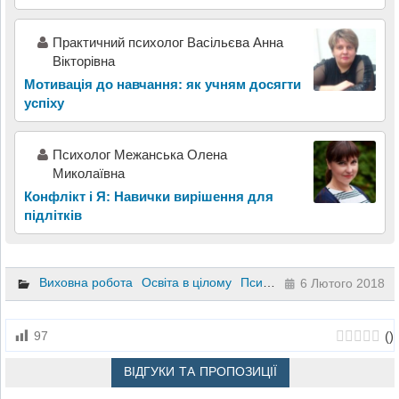
Практичний психолог Васільєва Анна
Вікторівна
Мотивація до навчання: як учням досягти
успіху
Психолог Межанська Олена
Миколаївна
Конфлікт і Я: Навички вирішення для
підлітків
Виховна робота
Освіта в цілому
Психологія
6 клас
6 Лютого 2018
(
)
97
ВІДГУКИ ТА ПРОПОЗИЦІЇ