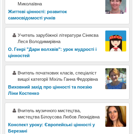
Миколаївна
Життєві цінності: розвиток
самосвідомості учнів
Учитель зарубіжної літератури Сіняєва
Леся Володимирівна
О. Генрі "Дари волхвів": урок мудрості і
цінностей
Вчитель початкових класів, спеціаліст
вищої категорії Міхіль Ганна Федорівна
Виховний захід про цінності та поезію
Ліни Костенко
Вчитель музичного мистецтва,
мистецтва Білоусова Любов Леонідівна
Конспект уроку: Європейські цінності у
Березані