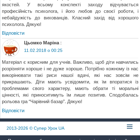
якостей. У всьому конспекті заходу відчувається
професійність психолога, і його любов до своєї роботи, і
небайдужість до вихованців. Класний захід від хорошого
психолога. Дякую!
Відповіcти
Цьомко Маріна
:
11.02.2018 о 00:25
Матеріал є корисним для учнів. Важливо, щоб діти навчились
розрізняти хороше і не дуже хороше. Потрібно кожному із нас
викорінювати такі риси нашої вдачі, які нас зовсім не
прикрашають. Діти мають усвідомити, як їм впоратися із
проблемами свого характеру, мають обрати ті моральні
цінності, які приноситимуть їм лише позитив. Сподобалась
рольова гра “Чарівний базар”. Дякую!
Відповіcти
2013-2026
© Супер Урок UA