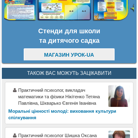
Стенди для школи
та дитячого садка
МАГАЗИН УРОК-UA
ТАКОЖ ВАС МОЖУТЬ ЗАЦІКАВИТИ
Практичний психолог, викладач
математики та фізики Нікітенко Тетяна
Павлівна, Шкварько Євгенія Іванівна
Моральні цінності молоді: виховання культури
спілкування
Практичний психолог Шишка Оксана