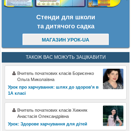
Стенди для школи
та дитячого садка
МАГАЗИН УРОК-UA
ТАКОЖ ВАС МОЖУТЬ ЗАЦІКАВИТИ
Вчитель початкових класів Борисенко
Ольга Миколаївна
Урок про харчування: шлях до здоров'я в
1А класі
Вчитель початкових класів Хижняк
Анастасія Олександрівна
Урок: Здорове харчування для дітей