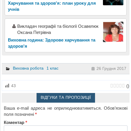
Харчування та здоров'я: план уроку для
учнів
Викладач географії та біології Осавелюк
Оксана Петрівна
Виховна година: Здорове харчування та
здоров'я
Виховна робота
1 клас
26 Грудня 2017
(
)
43
ВІДГУКИ ТА ПРОПОЗИЦІЇ
Ваша e-mail адреса не оприлюднюватиметься.
Обов’язкові
поля позначені
*
Коментар
*