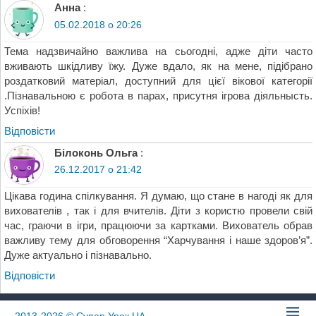
Анна
:
05.02.2018 о 20:26
Тема надзвичайно важлива на сьогодні, адже діти часто
вживають шкідливу їжу. Дуже вдало, як на мене, підібрано
роздатковий матеріал, доступний для цієї вікової категорії
.Пізнавальною є робота в парах, присутня ігрова дiяльнысть.
Успiхiв!
Відповіcти
Білоконь Ольга
:
26.12.2017 о 21:42
Цікава година спілкування. Я думаю, що стане в нагоді як для
вихователів , так і для вчителів. Діти з користю провели свій
час, граючи в ігри, працюючи за картками. Вихователь обрав
важливу тему для обговорення “Харчування і наше здоров’я”.
Дуже актуально і пізнавально.
Відповіcти
2013-2026
© Супер Урок UA