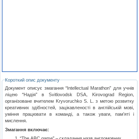
Короткий опис документу
Документ описує змагання “Intellectual Marathon” для учнів
ліцею “Надія” в Svitlovodsk DSA, Kirovograd Region,
організоване вчителем Kryvoruchko S. L. з метою розвитку
креативних здібностей, зацікавленості в англійській мові,
уміння працювати в команді, а також уваги, пам’яті і
мислення.
Змагання включає:
“The ABC game” – складання назв англомовних