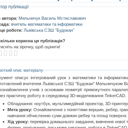
тор публікації
 автора:
Мельничук Василь Мстиславович
сада:
вчитель математики та інформатики
це роботи:
Львівська СЗШ "Будокан"
кільки корисна ця публікація?
исніть на зірочку, щоб оцінити!
роткий опис матеріалу
кумент описує інтегрований урок з математики та інформати
дготовлений вчителем Львівської СЗШ “Будокан” Мельничуком 
 ознайомлення учнів з основами геометрії прямокутного паралел
рез практичну роботу в середовищі 3D-моделювання TinkerCAD.
Обладнання: ноутбук, мультимедійний проектор, 3D-принтер
Мета уроку:
Ознайомлення з поняттями вершин, ребер, гране
навчання обчисленню суми довжин ребер та площі поверхні.
Хід уроку:
перевірка домашнього завдання, вивчення нової т
форми, опитування, письмове завдання, робота в TinkerCAD,