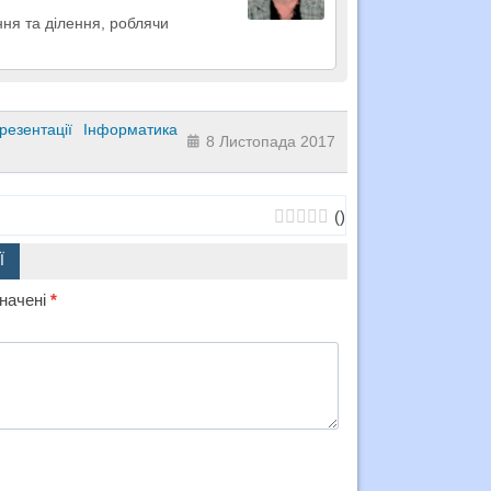
ння та ділення, роблячи
резентації
Інформатика
8 Листопада 2017
(
)
Ї
значені
*