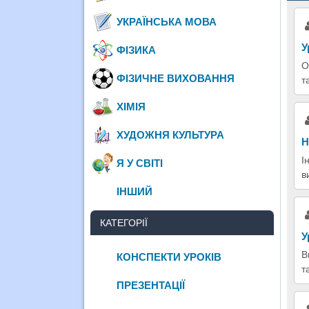
УКРАЇНСЬКА МОВА
У
ФІЗИКА
О
ФІЗИЧНЕ ВИХОВАННЯ
т
ХІМІЯ
ХУДОЖНЯ КУЛЬТУРА
Н
І
Я У СВІТІ
в
ІНШИЙ
КАТЕГОРІЇ
У
В
КОНСПЕКТИ УРОКІВ
т
ПРЕЗЕНТАЦІЇ