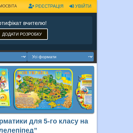
РЕЄСТРАЦІЯ
УВІЙТИ
МОСВІТА
тифікат вчителю!
ДОДАТИ РОЗРОБКУ
рматики для 5-го класу на
лелепіпед”