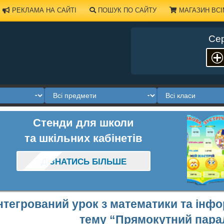
РЕКЛАМА НА САЙТІ
ПОШУК ПО САЙТУ
МАГАЗИН ВСІ
Сер
Стенди для школи
та шкільних кабінетів
ДІЗНАТИСЬ БІЛЬШЕ
нтегрований урок з математики та інфо
тему “Прямокутний пара