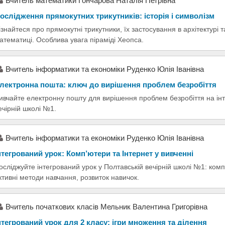
Вчитель математики Гончарова Наталія Петрівна
ослідження прямокутних трикутників: історія і символізм
ізнайтеся про прямокутні трикутники, їх застосування в архітектурі та
атематиці. Особлива увага піраміді Хеопса.
Вчитель інформатики та економіки Руденко Юлія Іванівна
лектронна пошта: ключ до вирішення проблем безробіття
ивчайте електронну пошту для вирішення проблем безробіття на інт
ечірній школі №1.
Вчитель інформатики та економіки Руденко Юлія Іванівна
нтегрований урок: Комп’ютери та Інтернет у вивченні
осліджуйте інтегрований урок у Полтавській вечірній школі №1: комп'
ктивні методи навчання, розвиток навичок.
Вчитель початкових класів Мельник Валентина Григорівна
нтегрований урок для 2 класу: ігри множення та ділення