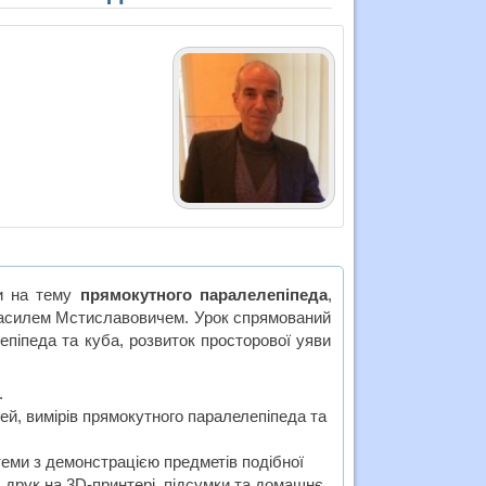
ки на тему
прямокутного паралелепіпеда
,
Василем Мстиславовичем. Урок спрямований
епіпеда та куба, розвиток просторової уяви
.
й, вимірів прямокутного паралелепіпеда та
еми з демонстрацією предметів подібної
 друк на 3D-принтері, підсумки та домашнє