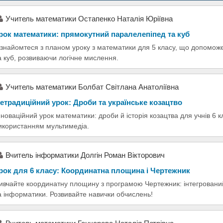
Учитель математики Остапенко Наталія Юріївна
рок математики: прямокутний паралелепіпед та куб
знайомтеся з планом уроку з математики для 5 класу, що допомож
а куб, розвиваючи логічне мислення.
Учитель математики Болбат Світлана Анатоліївна
етрадиційний урок: Дроби та українське козацтво
нноваційний урок математики: дроби й історія козацтва для учнів 6 
икористанням мультимедіа.
Вчитель інформатики Долгін Роман Вікторович
рок для 6 класу: Координатна площина і Чертежник
ивчайте координатну площину з програмою Чертежник: інтегрований
а інформатики. Розвивайте навички обчислень!