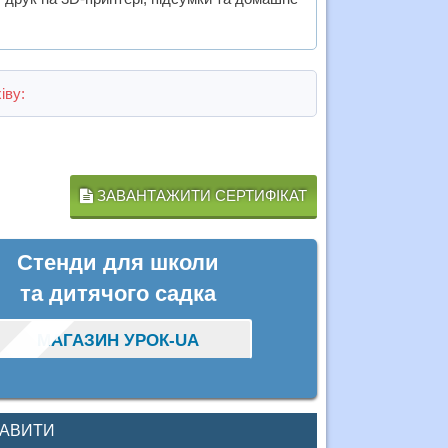
іву:
ЗАВАНТАЖИТИ СЕРТИФІКАТ
Стенди для школи
та дитячого садка
МАГАЗИН УРОК-UA
КАВИТИ