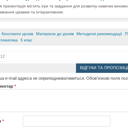
я презентація містить ігри та завдання для розвитку навичок множе
авчання цікавим та інтерактивним.
Конспекти уроків
Матеріали до уроків
Методичні рекомендації
П
тематика
5 клас
12
ВІДГУКИ ТА ПРОПОЗИЦІ
а e-mail адреса не оприлюднюватиметься.
Обов’язкові поля по
ментар
*
я
*