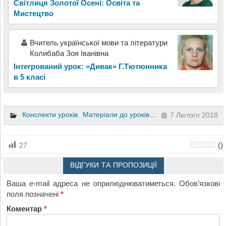
Світлиця Золотої Осені: Освіта та
Мистецтво
Вчитель української мови та літератури
Колибаба Зоя Іванівна
Інтегрований урок: «Дивак» Г.Тютюнника
в 5 класі
Конспекти уроків
Матеріали до уроків
Математика
Образо
7 Лютого 2018
(
)
27
ВІДГУКИ ТА ПРОПОЗИЦІЇ
Ваша e-mail адреса не оприлюднюватиметься.
Обов’язкові
поля позначені
*
Коментар
*