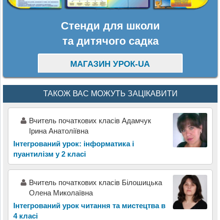
Стенди для школи
та дитячого садка
МАГАЗИН УРОК-UA
ТАКОЖ ВАС МОЖУТЬ ЗАЦІКАВИТИ
Вчитель початкових класів Адамчук
Ірина Анатоліївна
Інтегрований урок: інформатика і
пуантилізм у 2 класі
Вчитель початкових класів Білошицька
Олена Миколаївна
Інтегрований урок читання та мистецтва в
4 класі