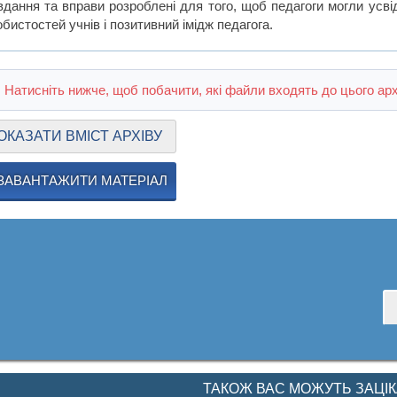
вдання та вправи розроблені для того, щоб педагоги могли усві
бистостей учнів і позитивний імідж педагога.
Натисніть нижче, щоб побачити, які файли входять до цього арх
ОКАЗАТИ ВМІСТ АРХІВУ
ЗАВАНТАЖИТИ МАТЕРІАЛ
ТАКОЖ ВАС МОЖУТЬ ЗАЦІ