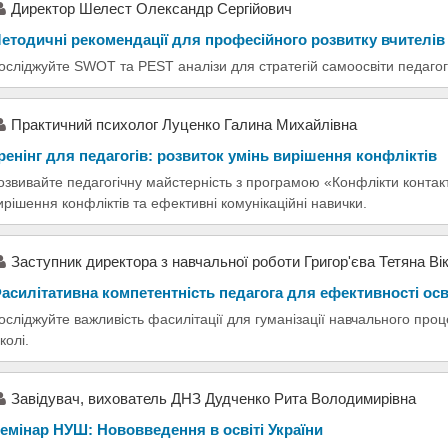
Директор Шелест Олександр Сергійович
етодичні рекомендації для професійного розвитку вчителів
осліджуйте SWOT та PEST аналізи для стратегій самоосвіти педагог
Практичний психолог Луценко Галина Михайлівна
ренінг для педагогів: розвиток умінь вирішення конфліктів
озвивайте педагогічну майстерність з програмою «Конфлікти контакт
ирішення конфліктів та ефективні комунікаційні навички.
Заступник директора з навчальної роботи Григор'єва Тетяна Ві
асилітативна компетентність педагога для ефективності осв
осліджуйте важливість фасилітації для гуманізації навчального проце
колі.
Завідувач, вихователь ДНЗ Дудченко Рита Володимирівна
емінар НУШ: Нововведення в освіті України