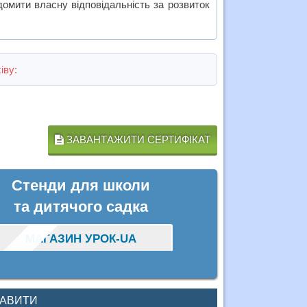
домити власну відповідальність за розвиток
іву:
ЗАВАНТАЖИТИ СЕРТИФІКАТ
Стенди для школи
та дитячого садка
МАГАЗИН УРОК-UA
КАВИТИ