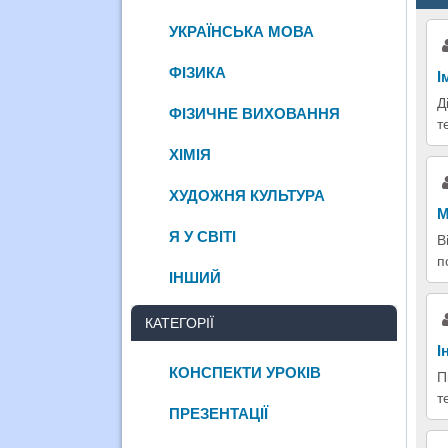
УКРАЇНСЬКА МОВА
ФІЗИКА
І
Д
ФІЗИЧНЕ ВИХОВАННЯ
т
ХІМІЯ
ХУДОЖНЯ КУЛЬТУРА
М
Я У СВІТІ
В
п
ІНШИЙ
КАТЕГОРІЇ
І
КОНСПЕКТИ УРОКІВ
П
т
ПРЕЗЕНТАЦІЇ