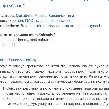
тор публікації
 автора:
Михайліна Марина Володимирівна
сада:
Керівник РМО педагогів-організаторів
це роботи:
Яковлівська загальноосвітня школа І-ІІІ ступенів
кільки корисна ця публікація?
исніть на зірочку, щоб оцінити!
роткий опис матеріалу
кумент описує тренінгове заняття під назвою «Імідж сучасног
тивізацію творчого пошуку педагогів, формування позитивного
кладі та стимулювання бажання до позитивних змін.
Мета
гри – 
ртрет педагога-організатора та стимулювати формування позитивн
Очікувані результати включають спонукання педагогів до дій
освітньої спільноти довкола поставленої мети та розвиток ст
Заняття пропонує вправи на групування, самоаналіз, розвито
також зосереджує увагу на значенні педагога в соціалізації у