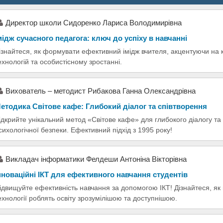
Директор школи Сидоренко Лариса Володимирівна
мідж сучасного педагога: ключ до успіху в навчанні
ізнайтеся, як формувати ефективний імідж вчителя, акцентуючи на к
ехнологій та особистісному зростанні.
Вихователь – методист Рибакова Ганна Олександрівна
етодика Світове кафе: Глибокий діалог та співтворення
ідкрийте унікальний метод «Світове кафе» для глибокого діалогу та
сихологічної безпеки. Ефективний підхід з 1995 року!
Викладач інформатики Фелдеши Антоніна Вікторівна
нноваційні ІКТ для ефективного навчання студентів
ідвищуйте ефективність навчання за допомогою ІКТ! Дізнайтеся, як 
ехнології роблять освіту зрозумілішою та доступнішою.