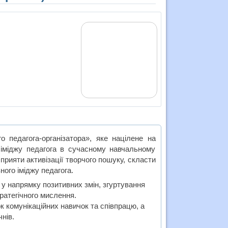
о педагога-організатора», яке націлене на
 іміджу педагога в сучасному навчальному
сприяти активізації творчого пошуку, скласти
ого іміджу педагога.
 у напрямку позитивних змін, згуртування
ратегічного мислення.
к комунікаційних навичок та співпрацю, а
чнів.