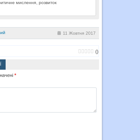
критичне мислення, розвиток
ший
11 Жовтня 2017
(
)
Ї
значені
*