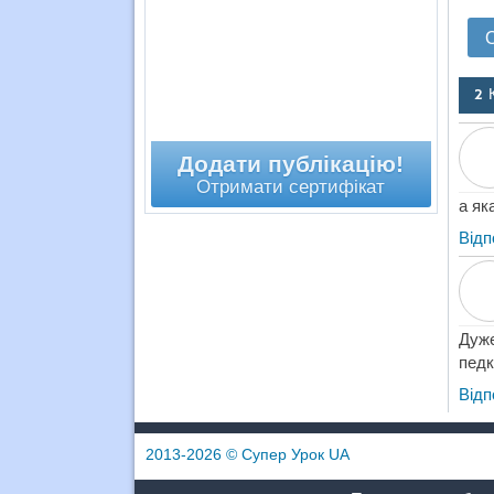
2 
Додати публікацію!
Отримати сертифікат
а як
Відп
Дуже
педк
Відп
2013-2026
© Супер Урок UA