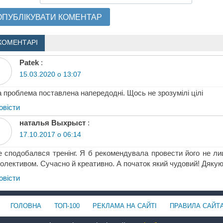
КОМЕНТАРІ
Patek
:
15.03.2020 о 13:07
а проблема поставлена напередодні. Щось не зрозумілі цілі
овіcти
наталья Выхрыст
:
17.10.2017 о 06:14
 сподобалвся тренінг. Я б рекомендувала провести його не лише
олективом. Сучасно й креативно. А початок який чудовий! Дякую
овіcти
ГОЛОВНА
ТОП-100
РЕКЛАМА НА САЙТІ
ПРАВИЛА САЙТ