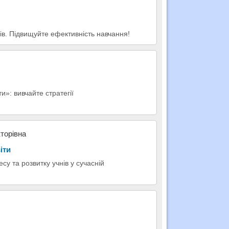
ів. Підвищуйте ефективність навчання!
и»: вивчайте стратегії
кторівна
іти
су та розвитку учнів у сучасній