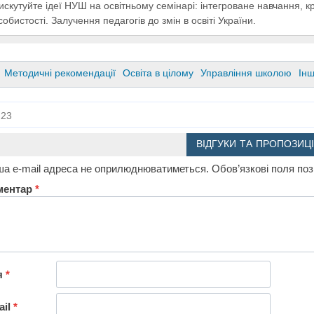
искутуйте ідеї НУШ на освітньому семінарі: інтегроване навчання, 
собистості. Залучення педагогів до змін в освіті України.
Методичні рекомендації
Освіта в цілому
Управління школою
Ін
23
ВІДГУКИ ТА ПРОПОЗИЦІ
а e-mail адреса не оприлюднюватиметься.
Обов’язкові поля по
ментар
*
я
*
ail
*