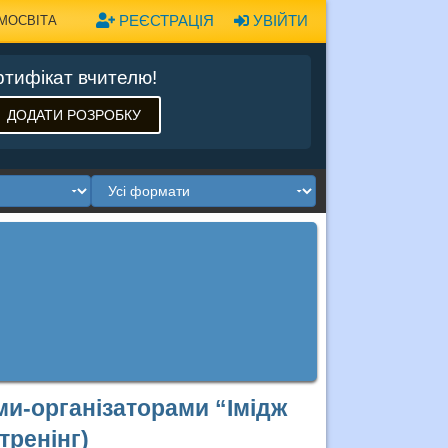
РЕЄСТРАЦІЯ
УВІЙТИ
МОСВІТА
тифікат вчителю!
ДОДАТИ РОЗРОБКУ
ми-організаторами “Імідж
тренінг)