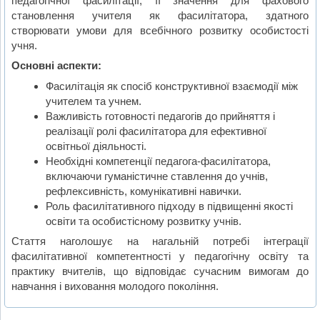
педагогічної фасилітації, її значення для фахового
становлення учителя як фасилітатора, здатного
створювати умови для всебічного розвитку особистості
учня.
Основні аспекти:
Фасилітація як спосіб конструктивної взаємодії між
учителем та учнем.
Важливість готовності педагогів до прийняття і
реалізації ролі фасилітатора для ефективної
освітньої діяльності.
Необхідні компетенції педагога-фасилітатора,
включаючи гуманістичне ставлення до учнів,
рефлексивність, комунікативні навички.
Роль фасилітативного підходу в підвищенні якості
освіти та особистісному розвитку учнів.
Стаття наголошує на нагальній потребі інтеграції
фасилітативної компетентності у педагогічну освіту та
практику вчителів, що відповідає сучасним вимогам до
навчання і виховання молодого покоління.