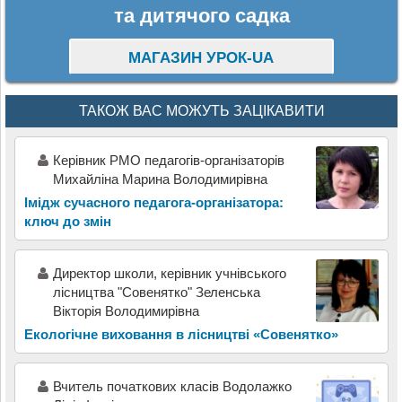
та дитячого садка
МАГАЗИН УРОК-UA
ТАКОЖ ВАС МОЖУТЬ ЗАЦІКАВИТИ
Керівник РМО педагогів-організаторів
Михайліна Марина Володимирівна
Імідж сучасного педагога-організатора:
ключ до змін
Директор школи, керівник учнівського
лісництва "Совенятко" Зеленська
Вікторія Володимирівна
Екологічне виховання в лісництві «Совенятко»
Вчитель початкових класів Водолажко