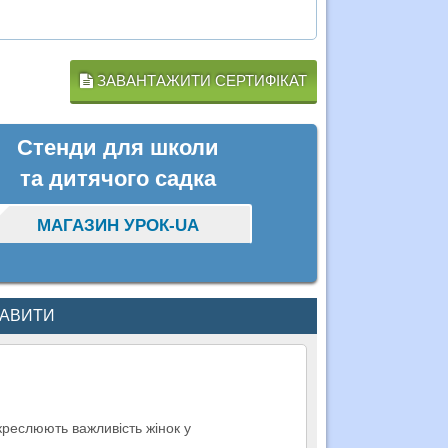
ЗАВАНТАЖИТИ СЕРТИФІКАТ
Стенди для школи
та дитячого садка
МАГАЗИН УРОК-UA
КАВИТИ
дкреслюють важливість жінок у