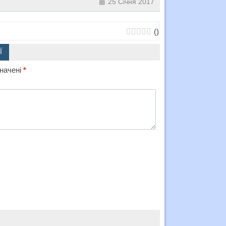
25 Січня 2017
(
)
Ї
значені
*