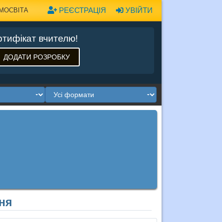
РЕЄСТРАЦІЯ
УВІЙТИ
МОСВІТА
тифікат вчителю!
ДОДАТИ РОЗРОБКУ
зня