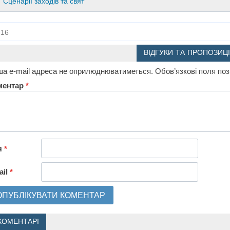
Сценарії заходів та свят
16
ВІДГУКИ ТА ПРОПОЗИЦІ
а e-mail адреса не оприлюднюватиметься.
Обов’язкові поля по
ментар
*
я
*
ail
*
КОМЕНТАРІ