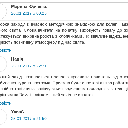
Марина Юрченко
:
26.01.2017 о 09:25
обка заходу є вчасною методичною знахідкою для колег , адж
чого свята. Слова вчителя на початку виховують повагу до жі
тежується виховна робота з хлопчиками , їх ввічливе відношення
рюють позитивну атмосферу під час свята.
овіcти
Надія
:
25.01.2017 о 22:21
вний захід починається плеядою красивих привітань від хлоп
ймає конкурсна програма. Приємно буде спостерігати за роботою 
иційно такі свята закінчуються врученням подарунків в техніц
рінням на Землі – жінкам. І цей захід не виняток.
овіcти
YanaG
:
25.01.2017 о 21:50