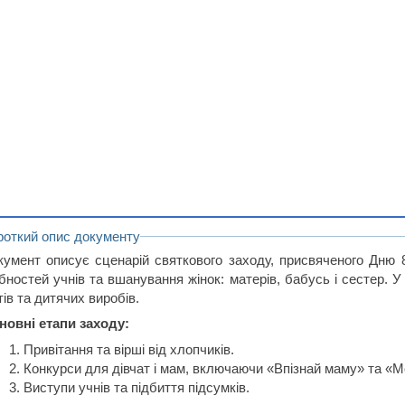
роткий опис документу
кумент описує сценарій святкового заходу, присвяченого Дню 
ібностей учнів та вшанування жінок: матерів, бабусь і сестер. 
тів та дитячих виробів.
новні етапи заходу:
Привітання та вірші від хлопчиків.
Конкурси для дівчат і мам, включаючи «Впізнай маму» та «
Виступи учнів та підбиття підсумків.