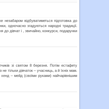
е незабаром відбуватиметься підготовка до
нки, одночасно згадуються народні традиції.
 до дівчат і , звичайно, конкурси, подарунки
чиків зі святом 8 березня. Потім естафету
не тільки дівчаток – учасниць, а й їхніх мам.
і хенд – мейд (своїми руками) найчарівнішим