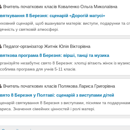
Вчитель початкових класів Коваленко Ольга Миколаївна
вяткування 8 Березня: сценарій «Дорогій матусі»
иховний сценарій, щоб вшанувати матерів: виступи, подарунки та сп
дячність у святковій атмосфері.
Педагог-організатор Житнік Юлія Вікторівна
вяткова програма 8 Березня: вірші, танці та музика
рганізуйте незабутнє свято 8 Березня: хлопці вітають жінок із музик
соблива програма для учнів 5-11 класів.
Вчитель початкових класів Полякова Лариса Григорівна
вято 8 Березня у Полтаві: сценарій з виступами дітей
ценарій святкування 8 Березня з виступами, піснями та подарункам
ариса. Значення сімейних цінностей і ролі матері.