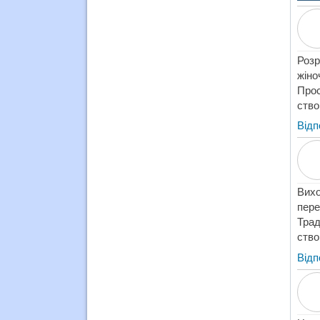
Розр
жіно
Прос
ство
Відп
Вихо
пере
Трад
ство
Відп