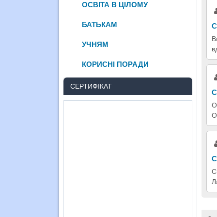
ОСВІТА В ЦІЛОМУ
БАТЬКАМ
С
В
УЧНЯМ
в
КОРИСНІ ПОРАДИ
СЕРТИФІКАТ
С
О
О
С
С
Л