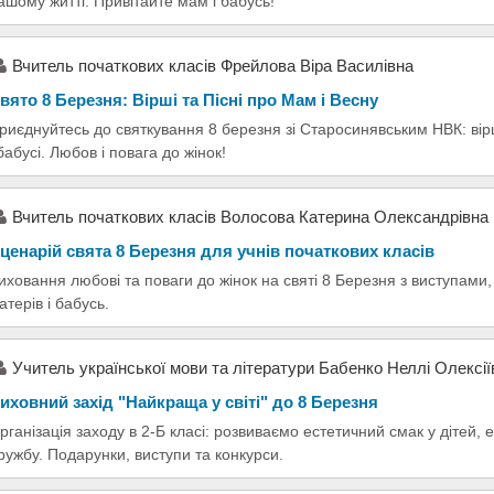
ашому житті. Привітайте мам і бабусь!
Вчитель початкових класів Фрейлова Віра Василівна
вято 8 Березня: Вірші та Пісні про Мам і Весну
риєднуйтесь до святкування 8 березня зі Старосинявським НВК: вірші
 бабусі. Любов і повага до жінок!
Вчитель початкових класів Волосова Катерина Олександрівна
ценарій свята 8 Березня для учнів початкових класів
иховання любові та поваги до жінок на святі 8 Березня з виступами
атерів і бабусь.
Учитель української мови та літератури Бабенко Неллі Олексії
иховний захід "Найкраща у світі" до 8 Березня
рганізація заходу в 2-Б класі: розвиваємо естетичний смак у дітей,
ружбу. Подарунки, виступи та конкурси.