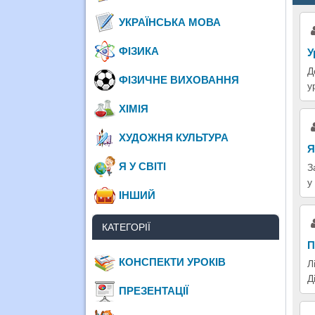
УКРАЇНСЬКА МОВА
ФІЗИКА
У
Д
ФІЗИЧНЕ ВИХОВАННЯ
у
ХІМІЯ
ХУДОЖНЯ КУЛЬТУРА
Я
Я У СВІТІ
З
у
ІНШИЙ
КАТЕГОРІЇ
П
КОНСПЕКТИ УРОКІВ
Л
Д
ПРЕЗЕНТАЦІЇ