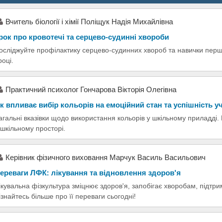
Вчитель біології і хімії Поліщук Надія Михайлівна
рок про кровотечі та серцево-судинні хвороби
осліджуйте профілактику серцево-судинних хвороб та навички пер
році.
Практичний психолог Гончарова Вікторія Олегівна
к впливає вибір кольорів на емоційний стан та успішність у
агальні вказівки щодо використання кольорів у шкільному приладді.
 шкільному просторі.
Керівник фізичного виховання Марчук Василь Васильович
ереваги ЛФК: лікування та відновлення здоров'я
ікувальна фізкультура зміцнює здоров'я, запобігає хворобам, підтр
ізнайтесь більше про її переваги сьогодні!