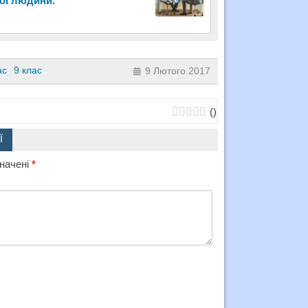
ної людини.
ас
9 клас
9 Лютого 2017
(
)
Ї
значені
*