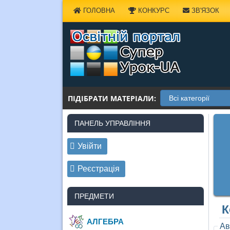
Наверх
ГОЛОВНА
КОНКУРС
ЗВ'ЯЗОК
ПІДІБРАТИ МАТЕРІАЛИ:
ПАНЕЛЬ УПРАВЛІННЯ
Увійти
Реєстрація
ПРЕДМЕТИ
К
АЛГЕБРА
Ав