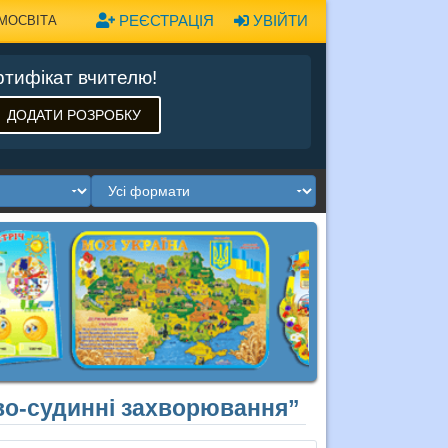
РЕЄСТРАЦІЯ
УВІЙТИ
МОСВІТА
тифікат вчителю!
ДОДАТИ РОЗРОБКУ
ево-судинні захворювання”