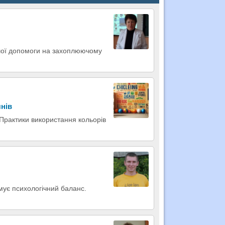
шої допомоги на захоплюючому
чнів
 Практики використання кольорів
имує психологічний баланс.