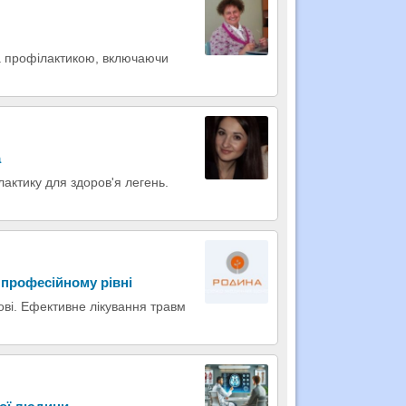
а профілактикою, включаючи
а
актику для здоров'я легень.
 професійному рівні
ові. Ефективне лікування травм