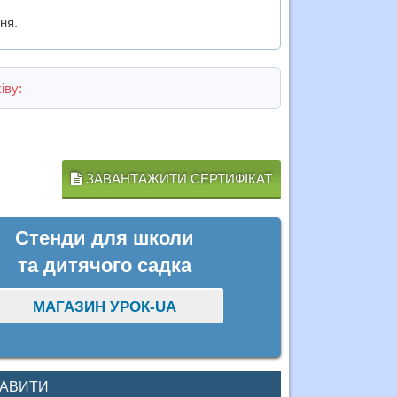
ня.
іву:
ЗАВАНТАЖИТИ СЕРТИФІКАТ
Стенди для школи
та дитячого садка
МАГАЗИН УРОК-UA
КАВИТИ