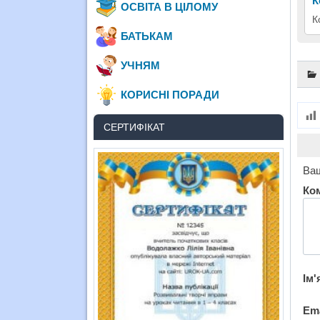
К
ОСВІТА В ЦІЛОМУ
К
БАТЬКАМ
УЧНЯМ
КОРИСНІ ПОРАДИ
СЕРТИФІКАТ
Ваш
Ко
Ім'
Em