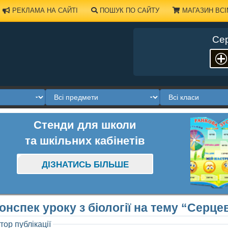
РЕКЛАМА НА САЙТІ
ПОШУК ПО САЙТУ
МАГАЗИН ВСІ
Сер
Стенди для школи
та шкільних кабінетів
ДІЗНАТИСЬ БІЛЬШЕ
онспек уроку з біології на тему “Серц
тор публікації