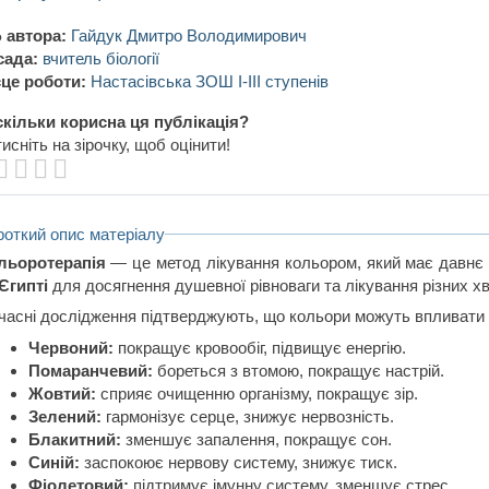
 автора:
Гайдук Дмитро Володимирович
сада:
вчитель біології
це роботи:
Настасівська ЗОШ І-ІІІ ступенів
кільки корисна ця публікація?
исніть на зірочку, щоб оцінити!
роткий опис матеріалу
льоротерапія
— це метод лікування кольором, який має давнє 
Єгипті
для досягнення душевної рівноваги та лікування різних х
часні дослідження підтверджують, що кольори можуть впливати
Червоний:
покращує кровообіг, підвищує енергію.
Помаранчевий:
бореться з втомою, покращує настрій.
Жовтий:
сприяє очищенню організму, покращує зір.
Зелений:
гармонізує серце, знижує нервозність.
Блакитний:
зменшує запалення, покращує сон.
Синій:
заспокоює нервову систему, знижує тиск.
Фіолетовий:
підтримує імунну систему, зменшує стрес.