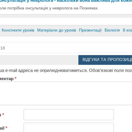
онсультація у невролога - наскільки вона важлива для кож
оли потрібна онсультація у невролога на Позняках.
Конспекти уроків
Матеріали до уроків
Презентації
Біологія
8 кл
18
ВІДГУКИ ТА ПРОПОЗИЦІ
а e-mail адреса не оприлюднюватиметься.
Обов’язкові поля по
ментар
*
я
*
ail
*