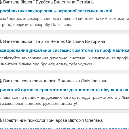
Вчитель біології Бурбела Валентина Петрівна
рофілактика захворювань нервової системи в школі
знайомтесь зі захворюваннями нервової системи, їх симптомами т
ігрень, неврити та хворобу Паркінсона.
Вчитель біології та хімії Чеплак Світлана Вікторівна
ахворювання дихальної системи: симптоми та профілактик
осліджуйте захворювання дихальної системи, їх симптоми та профіл
ізнайтеся більше про бронхіт, астму, туберкульоз.
Вчитель початкових класів Водолажко Лілія Іванівна
риватний ортопед-травматолог: діагностика та лікування на
апишіться на прийом до досвідченого ортопеда-травматолога у Льв
а захворювань опорно-рухового апарату!
Практичний психолог Гончарова Вікторія Олегівна