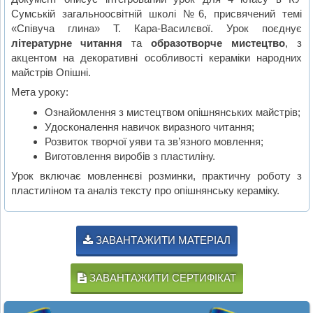
Сумській загальноосвітній школі №6, присвячений темі
«Співуча глина» Т. Кара-Василєвої. Урок поєднує
літературне читання
та
образотворче мистецтво
, з
акцентом на декоративні особливості кераміки народних
майстрів Опішні.
Мета уроку:
Ознайомлення з мистецтвом опішнянських майстрів;
Удосконалення навичок виразного читання;
Розвиток творчої уяви та зв’язного мовлення;
Виготовлення виробів з пластиліну.
Урок включає мовленнєві розминки, практичну роботу з
пластиліном та аналіз тексту про опішнянську кераміку.
ЗАВАНТАЖИТИ МАТЕРІАЛ
ЗАВАНТАЖИТИ СЕРТИФІКАТ