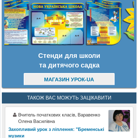
Стенди для школи
та дитячого садка
МАГАЗИН УРОК-UA
ТАКОЖ ВАС МОЖУТЬ ЗАЦІКАВИТИ
Вчитель початкових класів, Варавенко
Олена Василівна
Захопливий урок з ліплення: "Бременські
музики