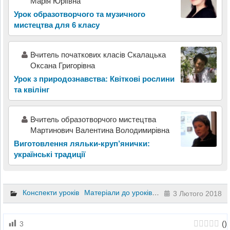
Марія Юріївна
Урок образотворчого та музичного
мистецтва для 6 класу
Вчитель початкових класів Скалацька
Оксана Григорівна
Урок з природознавства: Квіткові рослини
та квілінг
Вчитель образотворчого мистецтва
Мартинович Валентина Володимирівна
Виготовлення ляльки-круп’янички:
українські традиції
Конспекти уроків
Матеріали до уроків
Літературне читання
3 Лютого 2018
(
)
3