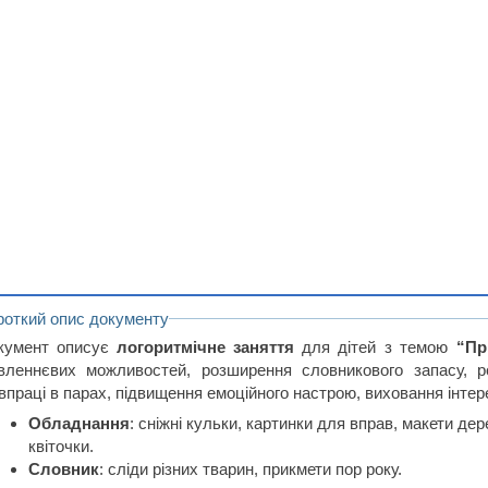
роткий опис документу
кумент описує
логоритмічне заняття
для дітей з темою
“Пр
вленнєвих можливостей, розширення словникового запасу, ро
впраці в парах, підвищення емоційного настрою, виховання інтер
Обладнання
: сніжні кульки, картинки для вправ, макети дере
квіточки.
Словник
: сліди різних тварин, прикмети пор року.