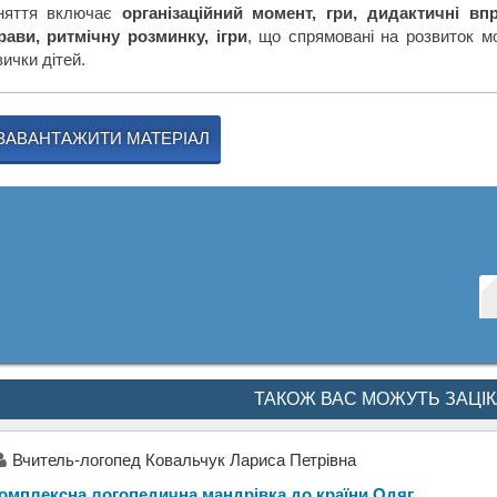
няття включає
організаційний момент, гри, дидактичні впр
рави, ритмічну розминку, ігри
, що спрямовані на розвиток мо
ички дітей.
ЗАВАНТАЖИТИ МАТЕРІАЛ
ТАКОЖ ВАС МОЖУТЬ ЗАЦІ
Вчитель-логопед Ковальчук Лариса Петрівна
омплексна логопедична мандрівка до країни Одяг