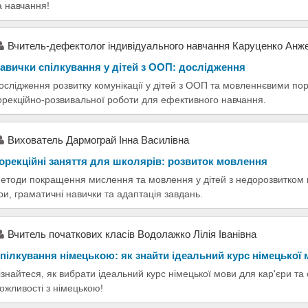
а навчання!
Вчитель-дефектолог індивідуального навчання Каруценко Анж
авички спілкування у дітей з ООП: дослідження
ослідження розвитку комунікації у дітей з ООП та мовленнєвими п
орекційно-розвивальної роботи для ефективного навчання.
Вихователь Дармограй Інна Василівна
орекційні заняття для школярів: розвиток мовлення
етоди покращення мислення та мовлення у дітей з недорозвитком м
гри, граматичні навички та адаптація завдань.
Вчитель початкових класів Водолажко Лілія Іванівна
пілкування німецькою: як знайти ідеальний курс німецької
ізнайтеся, як вибрати ідеальний курс німецької мови для кар'єри та
ожливості з німецькою!