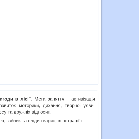
игоди в лісі”
. Мета заняття – активізація
звиток моторики, дихання, творчої уяви,
есу та дружніх відносин.
в, зайчик та сліди тварин, ілюстрації і