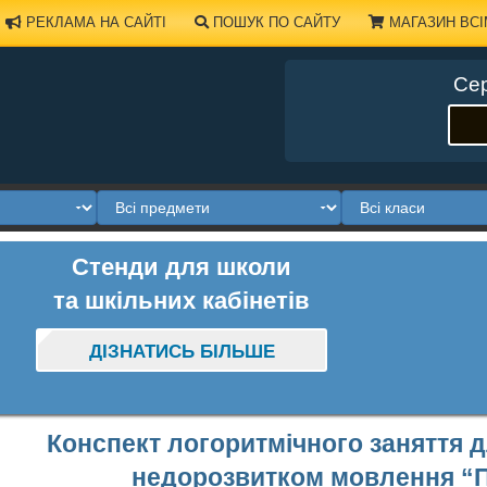
РЕКЛАМА НА САЙТІ
ПОШУК ПО САЙТУ
МАГАЗИН ВСІ
Сер
Стенди для школи
та шкільних кабінетів
ДІЗНАТИСЬ БІЛЬШЕ
Конспект логоритмічного заняття д
недорозвитком мовлення “П