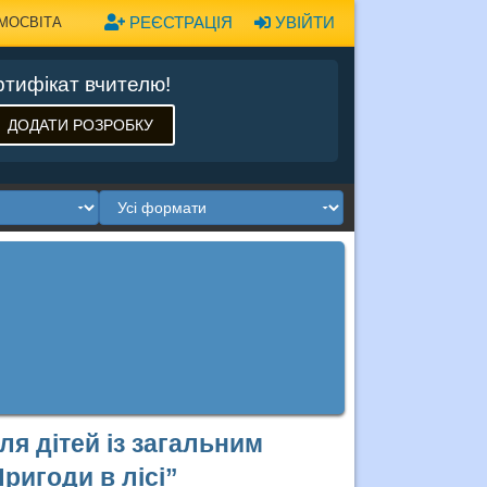
РЕЄСТРАЦІЯ
УВІЙТИ
МОСВІТА
тифікат вчителю!
ДОДАТИ РОЗРОБКУ
ля дітей із загальним
ригоди в лісі”