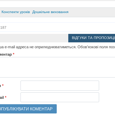
Конспекти уроків
Дошкільне виховання
187
ВІДГУКИ ТА ПРОПОЗИЦІ
а e-mail адреса не оприлюднюватиметься.
Обов’язкові поля по
ментар
*
я
*
ail
*