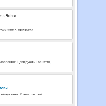
ела Яківна
орушеннями: програма
овлення: індивідуальні заняття,
 мови
 спілкування. Розширте свої