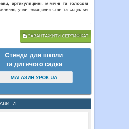
ави, артикуляційні, мімічні та голосові
влення, уяви, емоційний стан та соціальні
ЗАВАНТАЖИТИ СЕРТИФІКАТ
Стенди для школи
та дитячого садка
МАГАЗИН УРОК-UA
КАВИТИ