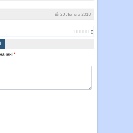
20 Лютого 2018
(
)
Ї
значені
*