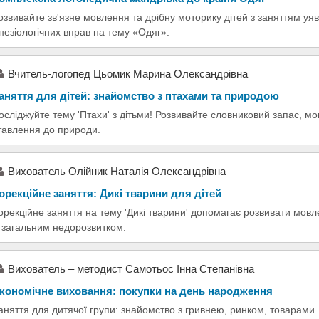
озвивайте зв'язне мовлення та дрібну моторику дітей з заняттям уяв
інезіологічних вправ на тему «Одяг».
Вчитель-логопед Цьомик Марина Олександрівна
аняття для дітей: знайомство з птахами та природою
осліджуйте тему 'Птахи' з дітьми! Розвивайте словниковий запас, м
тавлення до природи.
Вихователь Олійник Наталія Олександрівна
орекційне заняття: Дикі тварини для дітей
орекційне заняття на тему 'Дикі тварини' допомагає розвивати мовле
з загальним недорозвитком.
Вихователь – методист Cамотьос Інна Степанівна
кономічне виховання: покупки на день народження
аняття для дитячої групи: знайомство з гривнею, ринком, товарами. 