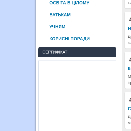
т
ОСВІТА В ЦІЛОМУ
БАТЬКАМ
УЧНЯМ
Н
Д
КОРИСНІ ПОРАДИ
к
СЕРТИФІКАТ
К
М
і
С
Д
м