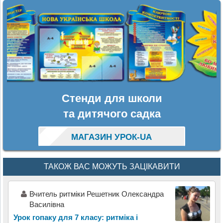
Стенди для школи
та дитячого садка
МАГАЗИН УРОК-UA
ТАКОЖ ВАС МОЖУТЬ ЗАЦІКАВИТИ
Вчитель ритміки Решетник Олександра
Василівна
Урок гопаку для 7 класу: ритміка і