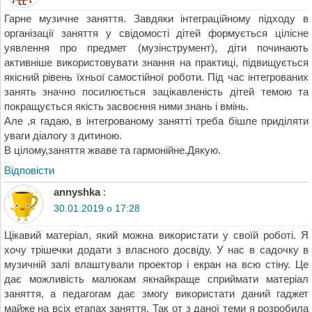
Гарне музичне заняття. Завдяки інтеграційному підходу в
організації заняття у свідомості дітей формується цілісне
уявлення про предмет (музінструмент), діти починають
активніше використовувати знання на практиці, підвищується
якісний рівень їхньої самостійної роботи. Під час інтегрованих
занять значно посилюється зацікавленість дітей темою та
покращується якість засвоєння ними знань і вмінь.
Але ,я гадаю, в інтегрованому занятті треба бішле приділяти
уваги діалогу з дитиною.
В цілому,заняття жваве та гармонійне.Дякую.
Відповіcти
annyshka
:
30.01.2019 о 17:28
Цікавий матеріал, який можна використати у своїй роботі. Я
хочу трішечки додати з власного досвіду. У нас в садочку в
музичній залі влаштували проектор і екран на всю стіну. Це
дає можливість малюкам якнайкраще сприймати матеріал
заняття, а педагогам дає змогу використати даний гаджет
майже на всіх етапах заняття. Так от з даної теми я розробила