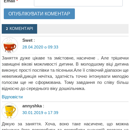
Email
*
2 КОМЕНТАРІ
Swet
:
28.04.2020 о 09:33
Заняття дуже цікаве та змістовне, насичене . Але трішечки
завищені вікові можливості дитини. В молодшому віці дитина
виконує прості поспівки та пісеньки.Але її співочий діапазон ще
невеликий,дикція нечітка, здатність точно інтонувати мелодію
голосом ще не сформована. Тому завдання по співу більш
відносно до середнього віку дошкільника.
Відповіcти
annyshka
:
30.01.2019 о 17:39
Дякую за заняття. Хоча, воно таке насичене, що можна
трішечки його переробити та розробити сценарій розваги на